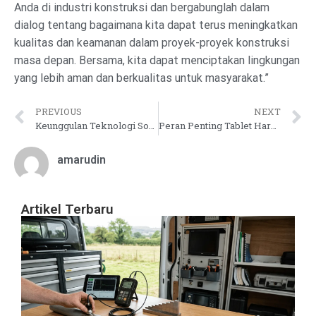
Anda di industri konstruksi dan bergabunglah dalam
dialog tentang bagaimana kita dapat terus meningkatkan
kualitas dan keamanan dalam proyek-proyek konstruksi
masa depan. Bersama, kita dapat menciptakan lingkungan
yang lebih aman dan berkualitas untuk masyarakat.”
PREVIOUS
NEXT
Keunggulan Teknologi Sonatest dalam Deteksi Cacat Ultrasonik
Peran Penting Tablet Hardness Tester dalam Pengendalian Kualitas Produk Farmasi: Alat Pengukuran yang Vital dalam Industri Farmasi
amarudin
Artikel Terbaru
Pa
In
Ke
Pi
&
Pr