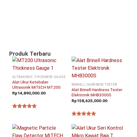
un
In
Pi
Ta
Ni
Agu
20
Produk Terbaru
ULTRASONIC THICKNESS GAUGE
Alat Ukur Ketebalan
BRINELL HARDNESS TESTER
Ultrasonik MITECH MT200
Alat Brinell Hardness Tester
Rp
14,890,000.00
Elektronik MHB3000S
Rp
158,625,000.00
★★★★★
★★★★★