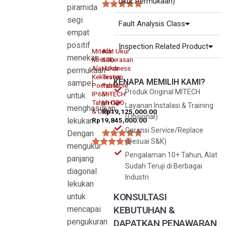
Ukur Permukaan)
piramida
★★★★★
★★★★★
segi
Fault Analysis Class
empat
HARDNESS TESTER / ALAT UKUR KEKERASAN
HARDNESS TESTER / ALAT UKUR KEKERASAN
positif
Inspection Related Product
Mitech
Alat Ukur
menekan
MH600
Kekerasan
Alat Ukur
Hardness
permukaan
Kekerasan
Tester
KENAPA MEMILIH KAMI?
sampel
Portable
Portable
Produk Original MITECH
IP65 –
MITECH
untuk
Tahan Oli
MH180
Layanan Instalasi & Training
menghasilkan
& Debu
Rp
19,125,000.00
(Opsional)
lekukan.
Rp
19,845,000.00
Garansi Service/Replace
Dengan
(Sesuai S&K)
★★★★★
mengukur
★★★★★
Pengalaman 10+ Tahun, Alat
panjang
Sudah Teruji di Berbagai
diagonal
Industri
lekukan
KONSULTASI
untuk
KEBUTUHAN &
mencapai
pengukuran
DAPATKAN PENAWARAN