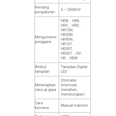
Rentang
5 – 2500HV
pengukuran
HRA、HRB、
HRC、HRD、
HR15N、
HR30N、
Mengonversi
HR45N、
penggaris
HR15T、
HR30T、
HR45T、HV、
HK、HBW
Atribut
Tampilan Digital
tampilan
LED
Otomatis
Menerapkan
(memuat,
cara uji gaya
menahan,
membongkar)
Cara
Manual indentor
konversi