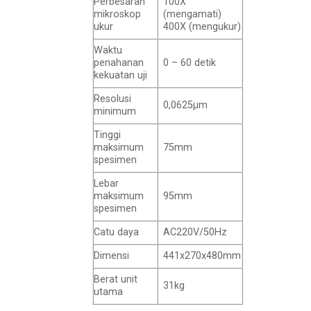
Perbesaran
100X
mikroskop
(mengamati)
ukur
400X (mengukur)
Waktu
penahanan
0 – 60 detik
kekuatan uji
Resolusi
0,0625μm
minimum
Tinggi
maksimum
75mm
spesimen
Lebar
maksimum
95mm
spesimen
Catu daya
AC220V/50Hz
Dimensi
441x270x480mm
Berat unit
31kg
utama