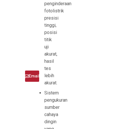
penginderaan
fotolistrik
presisi
tinggi,
posisi
titik
uji
akurat,
hasil
tes
lebih
Telepon
Email
akurat.
Sistem
pengukuran
sumber
cahaya
dingin
yang