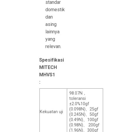
standar
domestik
dan
asing
lainnya
yang
relevan.
Spesifikasi
MITECH
MHVS1
:
98.07N，
toleransi
±2.0%10gf
(0.098N)、25gf
Kekuatan uji
(0.245N)、50gf
(0.49N)、100gf
(0.98N)、 200gf
(1.96N)、300gf