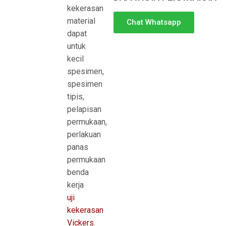
kekerasan
material
Chat Whatsapp
dapat
untuk
kecil
spesimen,
spesimen
tipis,
pelapisan
permukaan,
perlakuan
panas
permukaan
benda
kerja
uji
kekerasan
Vickers
.