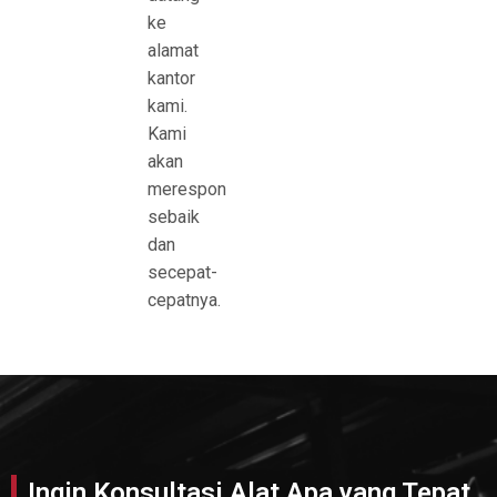
ke
alamat
kantor
kami.
Kami
akan
merespon
sebaik
dan
secepat-
cepatnya.
Ingin Konsultasi Alat Apa yang Tepat