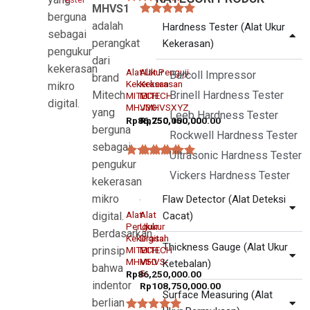
MHVS1
★★★★★
berguna
★★★★★
adalah
Hardness Tester (Alat Ukur
sebagai
perangkat
Kekerasan)
pengukur
dari
HARDNESS TESTER / ALAT UKUR KEKERASAN
HARDNESS TESTER / ALAT UKUR KEKERASAN
kekerasan
Alat Ukur
Alat Penguji
Barcoll Impressor
brand
Kekerasan
Kekerasan
mikro
Brinell Hardness Tester
Mitech
MITECH
MITECH
digital.
MHV30
JMHVSXYZ
yang
Leeb Hardness Tester
Rp
86,250,000.00
Rp
750,150,000.00
berguna
Rockwell Hardness Tester
sebagai
Ultrasonic Hardness Tester
pengukur
★★★★★
★★★★★
Vickers Hardness Tester
kekerasan
mikro
Flaw Detector (Alat Deteksi
HARDNESS TESTER / ALAT UKUR KEKERASAN
VICKERS HARDNESS TESTER
Alat
Alat
Cacat)
digital.
Pengukur
Ukur
Berdasarkan
Kekerasan
Digital
Thickness Gauge (Alat Ukur
MITECH
MITECH
prinsip
MHV50
MHVS-
Ketebalan)
bahwa
5
Rp
86,250,000.00
indentor
Rp
108,750,000.00
Surface Measuring (Alat
berlian