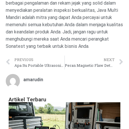
berbagai pengalaman dan rekam jejak yang solid dalam
menyediakan peralatan inspeksi berkualitas, Java Multi
Mandiri adalah mitra yang dapat Anda percayai untuk
memenuhi semua kebutuhan Anda dalam menjaga kualitas
dan keandalan produk Anda. Jadi, jangan ragu untuk
menghubungi mereka saat Anda mencari perangkat
Sonatest yang terbaik untuk bisnis Anda.
PREVIOUS
NEXT
Apa Itu Portable Ultrasonic Flaw Detector?
Peran Magnetic Flaw Detector dalam Memastikan Kualitas Konstruksi dan Keamanan Struktural
amarudin
Artikel Terbaru
Pa
In
Ke
Pi