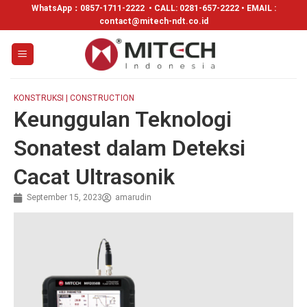
WhatsApp：
0857-1711-2222
• CALL: 0281-657-2222 • EMAIL :
contact@mitech-ndt.co.id
KONSTRUKSI | CONSTRUCTION
Keunggulan Teknologi
Sonatest dalam Deteksi
Cacat Ultrasonik
September 15, 2023
amarudin