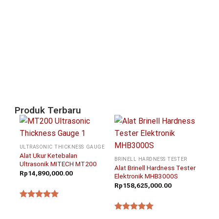
Po
Sa
un
In
Pi
Ta
Ni
Agu
20
Produk Terbaru
ULTRASONIC THICKNESS GAUGE
Alat Ukur Ketebalan
BRINELL HARDNESS TESTER
Ultrasonik MITECH MT200
Alat Brinell Hardness Tester
Rp
14,890,000.00
Elektronik MHB3000S
Rp
158,625,000.00
★★★★★
★★★★★