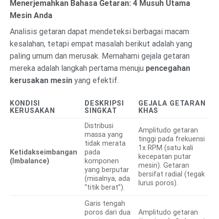
Menerjemahkan Bahasa Getaran: 4 Musuh Utama
Mesin Anda
Analisis getaran dapat mendeteksi berbagai macam
kesalahan, tetapi empat masalah berikut adalah yang
paling umum dan merusak. Memahami gejala getaran
mereka adalah langkah pertama menuju
pencegahan
kerusakan mesin
yang efektif.
KONDISI
DESKRIPSI
GEJALA GETARAN
KERUSAKAN
SINGKAT
KHAS
Distribusi
Amplitudo getaran
massa yang
tinggi pada frekuensi
tidak merata
1x RPM (satu kali
Ketidakseimbangan
pada
kecepatan putar
(Imbalance)
komponen
mesin). Getaran
yang berputar
bersifat radial (tegak
(misalnya, ada
lurus poros).
“titik berat”).
Garis tengah
poros dari dua
Amplitudo getaran