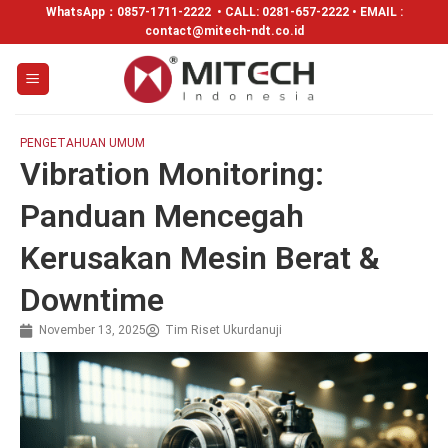
WhatsApp：
0857-1711-2222
• CALL: 0281-657-2222 • EMAIL :
contact@mitech-ndt.co.id
PENGETAHUAN UMUM
Vibration Monitoring:
Panduan Mencegah
Kerusakan Mesin Berat &
Downtime
November 13, 2025
Tim Riset Ukurdanuji