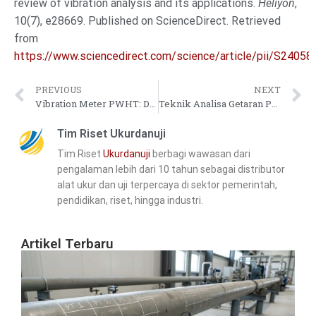
review of vibration analysis and its applications.
Heliyon
,
10(7), e28669. Published on ScienceDirect. Retrieved
from
https://www.sciencedirect.com/science/article/pii/S240
PREVIOUS
NEXT
Vibration Meter PWHT: Deteksi Dini Distorsi & Retak Mikro
Teknik Analisa Getaran PSV: Deteksi Dini Kerusakan & Bocor
Tim Riset Ukurdanuji
Tim Riset
Ukurdanuji
berbagi wawasan dari
pengalaman lebih dari 10 tahun sebagai distributor
alat ukur dan uji terpercaya di sektor pemerintah,
pendidikan, riset, hingga industri.
Artikel Terbaru
Ca
Ti
Ke
Pi