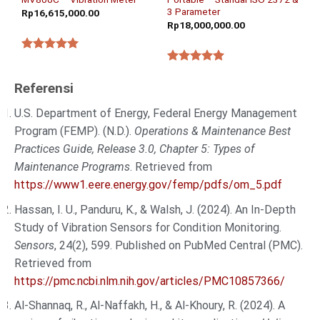
3 Parameter
Rp
16,615,000.00
Rp
18,000,000.00
★★★★★
★★★★★
Referensi
U.S. Department of Energy, Federal Energy Management
Program (FEMP). (N.D.).
Operations & Maintenance Best
Practices Guide, Release 3.0, Chapter 5: Types of
Maintenance Programs
. Retrieved from
https://www1.eere.energy.gov/femp/pdfs/om_5.pdf
Hassan, I. U., Panduru, K., & Walsh, J. (2024). An In-Depth
Study of Vibration Sensors for Condition Monitoring.
Sensors
, 24(2), 599. Published on PubMed Central (PMC).
Retrieved from
https://pmc.ncbi.nlm.nih.gov/articles/PMC10857366/
Al-Shannaq, R., Al-Naffakh, H., & Al-Khoury, R. (2024). A