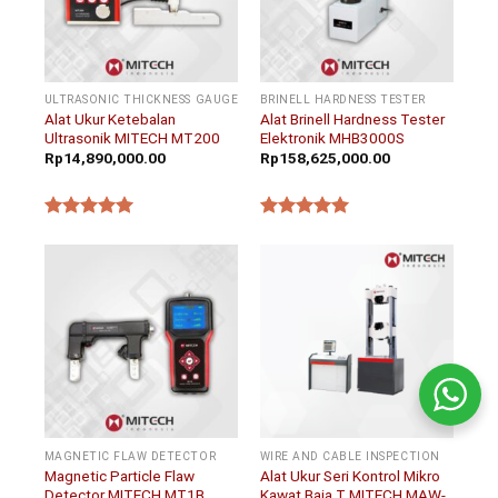
ULTRASONIC THICKNESS GAUGE
BRINELL HARDNESS TESTER
Alat Ukur Ketebalan
Alat Brinell Hardness Tester
Ultrasonik MITECH MT200
Elektronik MHB3000S
Rp
14,890,000.00
Rp
158,625,000.00
★★★★★
★★★★★
MAGNETIC FLAW DETECTOR
WIRE AND CABLE INSPECTION
Magnetic Particle Flaw
Alat Ukur Seri Kontrol Mikro
Detector MITECH MT1B
Kawat Baja T MITECH MAW-