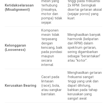
mesin yang
tinggi pada frekuensi
Ketidakselarasan
terhubung
2x RPM. Seringkali
(Misalignment)
(misalnya,
disertai getaran aksial
motor dan
(sejajar poros) yang
pompa) tidak
kuat.
sejajar.
Komponen
mesin tidak
Menghasilkan banyak
terpasang
harmonik (kelipatan
dengan
dari RPM) dalam
Kelonggaran
kencang, baik
spektrum getaran,
(Looseness)
pada pondasi
sering digambarkan
maupun
sebagai “berantakan”
secara
atau “kotor”.
internal.
Menghasilkan getaran
Cacat pada
frekuensi sangat
lintasan
tinggi yang unik dan
Kerusakan Bearing
(race), bola,
dapat dihitung,
atau sangkar
bahkan pada tahap
bantalan.
kerusakan yang
sangat awal.