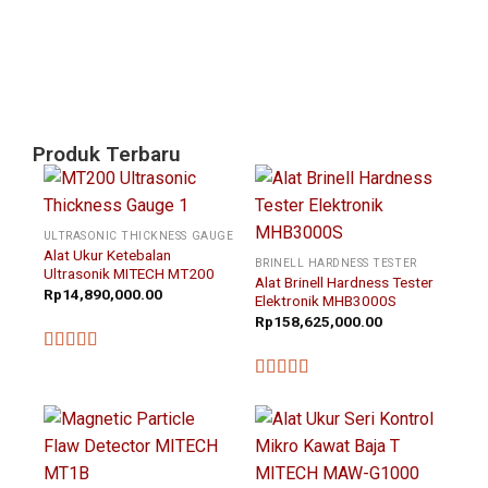
Pi
Ta
Ni
Agu
20
Produk Terbaru
ULTRASONIC THICKNESS GAUGE
Alat Ukur Ketebalan
BRINELL HARDNESS TESTER
Ultrasonik MITECH MT200
Alat Brinell Hardness Tester
Rp
14,890,000.00
Elektronik MHB3000S
Rp
158,625,000.00
★★★★★
★★★★★