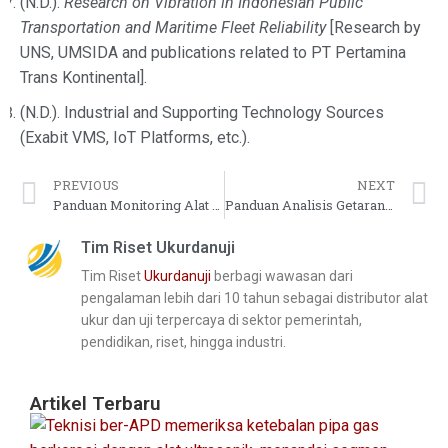
(N.D.).
Research on Vibration in Indonesian Public
Transportation and Maritime Fleet Reliability
[Research by
UNS, UMSIDA and publications related to PT Pertamina
Trans Kontinental].
(N.D.). Industrial and Supporting Technology Sources
(Exabit VMS, IoT Platforms, etc.).
PREVIOUS
NEXT
Panduan Monitoring Alat Berat dengan Sensor Getaran untuk Inovasi Berkelanjutan
Panduan Analisis Getaran untuk Pemeliharaan Preventif Kendaraan Logistik
Tim Riset Ukurdanuji
Tim Riset
Ukurdanuji
berbagi wawasan dari
pengalaman lebih dari 10 tahun sebagai distributor alat
ukur dan uji terpercaya di sektor pemerintah,
pendidikan, riset, hingga industri.
Artikel Terbaru
Pa
In