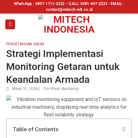
WhatsApp：
0857-1711-2222
• CALL: 0281-657-2222 • EMAIL :
contact@mitech-ndt.co.id
PENGETAHUAN UMUM
Strategi Implementasi
Monitoring Getaran untuk
Keandalan Armada
Maret 31, 2026
Tim Riset Ukurdanuji
Table of Contents