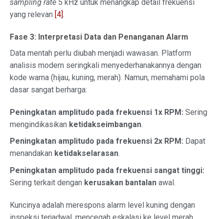
sampling rate
5 kHz untuk menangkap detail frekuensi
yang relevan
[4]
.
Fase 3: Interpretasi Data dan Penanganan Alarm
Data mentah perlu diubah menjadi wawasan. Platform
analisis modern seringkali menyederhanakannya dengan
kode warna (hijau, kuning, merah). Namun, memahami pola
dasar sangat berharga:
Peningkatan amplitudo pada frekuensi 1x RPM:
Sering
mengindikasikan
ketidakseimbangan
.
Peningkatan amplitudo pada frekuensi 2x RPM:
Dapat
menandakan
ketidakselarasan
.
Peningkatan amplitudo pada frekuensi sangat tinggi:
Sering terkait dengan
kerusakan bantalan
awal.
Kuncinya adalah merespons alarm level kuning dengan
inspeksi terjadwal, mencegah eskalasi ke level merah