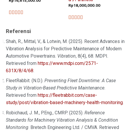
Rp
16,615,000.00
Rp
18,000,000.00
★★★★★
★★★★★
Referensi
Shah, R., Mittal, V., & Lotwin, M. (2025). Recent Advances in
Vibration Analysis for Predictive Maintenance of Modern
Automotive Powertrains.
Vibration
, 8(4), 68. MDPI.
Retrieved from
https://www.mdpi.com/2571-
631X/8/4/68
.
FleetRabbit. (N.D.).
Preventing Fleet Downtime: A Case
Study in Vibration-Based Predictive Maintenance
.
Retrieved from
https://fleetrabbit.com/case-
study/post/vibration-based-machinery-health-monitoring
.
Robichaud, J. M., P.Eng., CMRP. (2025).
Reference
Standards for Machinery Vibration Analysis & Condition
Monitoring
. Bretech Engineering Ltd. / CMVA. Retrieved