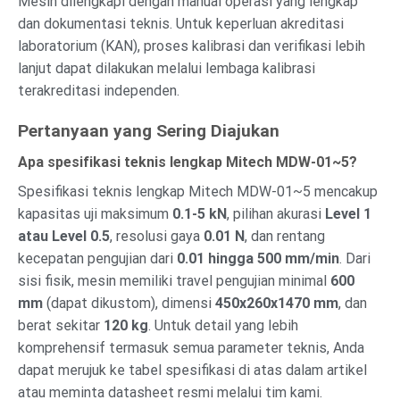
Mesin dilengkapi dengan manual operasi yang lengkap
dan dokumentasi teknis. Untuk keperluan akreditasi
laboratorium (KAN), proses kalibrasi dan verifikasi lebih
lanjut dapat dilakukan melalui lembaga kalibrasi
terakreditasi independen.
Pertanyaan yang Sering Diajukan
Apa spesifikasi teknis lengkap Mitech MDW-01~5?
Spesifikasi teknis lengkap Mitech MDW-01~5 mencakup
kapasitas uji maksimum
0.1-5 kN
, pilihan akurasi
Level 1
atau Level 0.5
, resolusi gaya
0.01 N
, dan rentang
kecepatan pengujian dari
0.01 hingga 500 mm/min
. Dari
sisi fisik, mesin memiliki travel pengujian minimal
600
mm
(dapat dikustom), dimensi
450x260x1470 mm
, dan
berat sekitar
120 kg
. Untuk detail yang lebih
komprehensif termasuk semua parameter teknis, Anda
dapat merujuk ke tabel spesifikasi di atas dalam artikel
atau meminta datasheet resmi melalui tim kami.