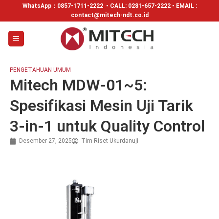
WhatsApp：
0857-1711-2222
• CALL: 0281-657-2222 • EMAIL :
contact@mitech-ndt.co.id
PENGETAHUAN UMUM
Mitech MDW-01~5:
Spesifikasi Mesin Uji Tarik
3-in-1 untuk Quality Control
Desember 27, 2025
Tim Riset Ukurdanuji