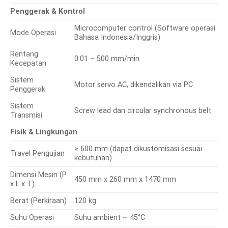
Penggerak & Kontrol
Microcomputer control (Software operasi
Mode Operasi
Bahasa Indonesia/Inggris)
Rentang
0.01 – 500 mm/min
Kecepatan
Sistem
Motor servo AC, dikendalikan via PC
Penggerak
Sistem
Screw lead dan circular synchronous belt
Transmisi
Fisik & Lingkungan
≥ 600 mm (dapat dikustomisasi sesuai
Travel Pengujian
kebutuhan)
Dimensi Mesin (P
450 mm x 260 mm x 1470 mm
x L x T)
Berat (Perkiraan)
120 kg
Suhu Operasi
Suhu ambient ~ 45°C