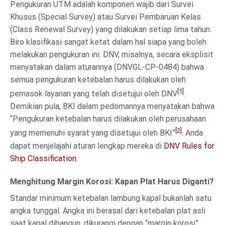
Pengukuran UTM adalah komponen wajib dari Survei
Khusus (Special Survey) atau Survei Pembaruan Kelas
(Class Renewal Survey) yang dilakukan setiap lima tahun.
Biro klasifikasi sangat ketat dalam hal siapa yang boleh
melakukan pengukuran ini. DNV, misalnya, secara eksplisit
menyatakan dalam aturannya (DNVGL-CP-0484) bahwa
semua pengukuran ketebalan harus dilakukan oleh
[1]
pemasok layanan yang telah disetujui oleh DNV
.
Demikian pula, BKI dalam pedomannya menyatakan bahwa
“Pengukuran ketebalan harus dilakukan oleh perusahaan
[2]
yang memenuhi syarat yang disetujui oleh BKI”
. Anda
dapat menjelajahi aturan lengkap mereka di
DNV Rules for
Ship Classification
.
Menghitung Margin Korosi: Kapan Plat Harus Diganti?
Standar minimum ketebalan lambung kapal bukanlah satu
angka tunggal. Angka ini berasal dari ketebalan plat asli
saat kapal dibangun, dikurangi dengan “margin korosi”