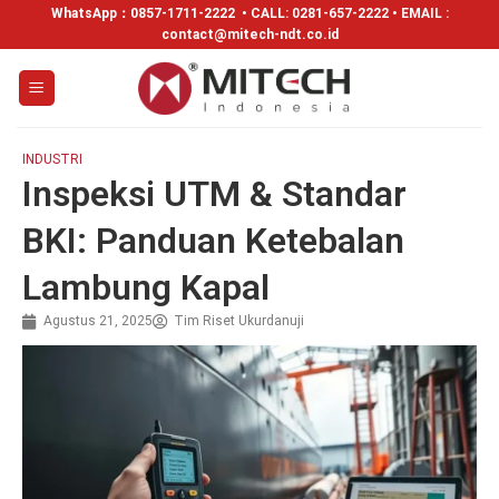
WhatsApp：
0857-1711-2222
• CALL: 0281-657-2222 • EMAIL :
contact@mitech-ndt.co.id
INDUSTRI
Inspeksi UTM & Standar
BKI: Panduan Ketebalan
Lambung Kapal
Agustus 21, 2025
Tim Riset Ukurdanuji