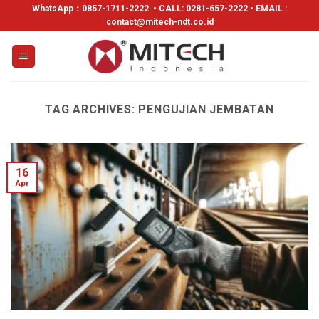
WhatsApp：
0857-1711-2222
• CALL: 0281-657-2222 • EMAIL :
contact@mitech-ndt.co.id
TAG ARCHIVES:
PENGUJIAN JEMBATAN
16
Apr