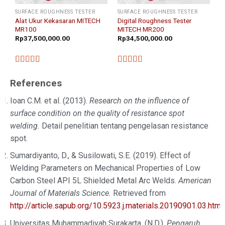
SURFACE ROUGHNESS TESTER
SURFACE ROUGHNESS TESTER
Alat Ukur Kekasaran MITECH
Digital Roughness Tester
MR100
MITECH MR200
Rp
37,500,000.00
Rp
34,500,000.00
★★★★★
★★★★★
References
Ioan C.M. et al. (2013).
Research on the influence of
surface condition on the quality of resistance spot
welding.
Detail penelitian tentang pengelasan resistance
spot.
Sumardiyanto, D., & Susilowati, S.E. (2019). Effect of
Welding Parameters on Mechanical Properties of Low
Carbon Steel API 5L Shielded Metal Arc Welds.
American
Journal of Materials Science.
Retrieved from
http://article.sapub.org/10.5923.j.materials.20190901.03.html
Universitas Muhammadiyah Surakarta. (N.D.).
Pengaruh