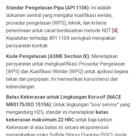
Standar Pengelasan Pipa (API 1104):
Ini adalah
dokumen sentral yang mengatur kualifikasi welder,
prosedur pengelasan (WPS), teknik, dan kriteria
penerimaan untuk cacat berdasarkan metode NDT
[4]
.
Kepatuhan terhadap API 1104 seringkali merupakan
persyaratan kontrak.
Kode Pengelasan (ASME Section IX):
Menetapkan
persyaratan untuk mengkualifikasi Prosedur Pengelasan
(WPS) dan Kualifikasi Welder (WPQ) untuk aplikasi bejana
tekan dan perpipaan. Ini memastikan konsistensi dan
keberulangan.
Batas Kekerasan untuk Lingkungan Korosif (NACE
MR0175/ISO 15156):
Untuk lingkungan
“sour service”
yang
mengandung H2S, standar ini menetapkan
batas
kekerasan maksimum 22 HRC
untuk baja karbon.
Kekerasan di atas batas ini secara eksponensial
meningkatkan risiko Sulfide Stress Cracking (SSC), mode