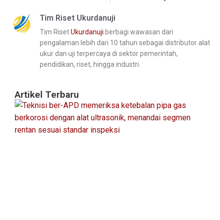
Tim Riset Ukurdanuji
Tim Riset
Ukurdanuji
berbagi wawasan dari
pengalaman lebih dari 10 tahun sebagai distributor alat
ukur dan uji terpercaya di sektor pemerintah,
pendidikan, riset, hingga industri.
Artikel Terbaru
Pa
In
Ke
Pi
&
Pr
S
Re
Agu
20