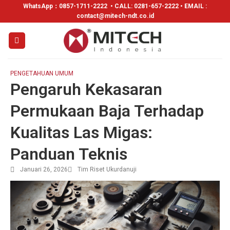
WhatsApp：
0857-1711-2222
• CALL: 0281-657-2222 • EMAIL :
contact@mitech-ndt.co.id
PENGETAHUAN UMUM
Pengaruh Kekasaran
Permukaan Baja Terhadap
Kualitas Las Migas:
Panduan Teknis
Januari 26, 2026
Tim Riset Ukurdanuji