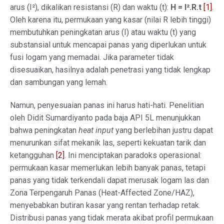
arus (I²), dikalikan resistansi (R) dan waktu (t):
H = I².R.t
[1]
.
Oleh karena itu, permukaan yang kasar (nilai R lebih tinggi)
membutuhkan peningkatan arus (I) atau waktu (t) yang
substansial untuk mencapai panas yang diperlukan untuk
fusi logam yang memadai. Jika parameter tidak
disesuaikan, hasilnya adalah penetrasi yang tidak lengkap
dan sambungan yang lemah.
Namun, penyesuaian panas ini harus hati-hati. Penelitian
oleh Didit Sumardiyanto pada baja API 5L menunjukkan
bahwa peningkatan
heat input
yang berlebihan justru dapat
menurunkan sifat mekanik las, seperti kekuatan tarik dan
ketangguhan
[2]
. Ini menciptakan paradoks operasional:
permukaan kasar memerlukan lebih banyak panas, tetapi
panas yang tidak terkendali dapat merusak logam las dan
Zona Terpengaruh Panas (Heat-Affected Zone/HAZ),
menyebabkan butiran kasar yang rentan terhadap retak.
Distribusi panas yang tidak merata akibat profil permukaan