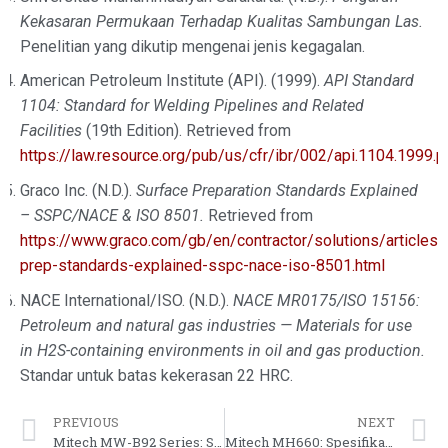
Kekasaran Permukaan Terhadap Kualitas Sambungan Las.
Penelitian yang dikutip mengenai jenis kegagalan.
American Petroleum Institute (API). (1999).
API Standard
1104: Standard for Welding Pipelines and Related
Facilities
(19th Edition). Retrieved from
https://law.resource.org/pub/us/cfr/ibr/002/api.1104.1999.p
Graco Inc. (N.D.).
Surface Preparation Standards Explained
– SSPC/NACE & ISO 8501.
Retrieved from
https://www.graco.com/gb/en/contractor/solutions/articles/
prep-standards-explained-sspc-nace-iso-8501.html
NACE International/ISO. (N.D.).
NACE MR0175/ISO 15156:
Petroleum and natural gas industries — Materials for use
in H2S-containing environments in oil and gas production.
Standar untuk batas kekerasan 22 HRC.
PREVIOUS
NEXT
Mitech MW-B92 Series: Spesifikasi Hardness Tester untuk Quality Control Aluminium
Mitech MH660: Spesifikasi Hardness Tester Portable untuk Quality Control Material