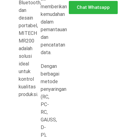
Bluetooth,
memberikan
Chat Whatsapp
dan
kemudahan
desain
dalam
portabel,
pemantauan
MITECH
dan
MR200
pencatatan
adalah
data.
solusi
ideal
Dengan
untuk
berbagai
kontrol
metode
kualitas
penyaringan
produksi.
(RC,
PC-
RC,
GAUSS,
D-
P),