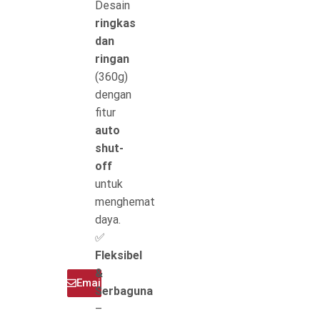
Desain
ringkas
dan
ringan
(360g)
dengan
fitur
auto
shut-
off
untuk
menghemat
daya.
✅
Fleksibel
&
Telepon
Email
Serbaguna
–