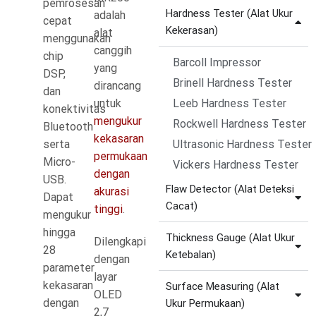
pemrosesan
Hardness Tester (Alat Ukur
adalah
cepat
Kekerasan)
alat
menggunakan
canggih
chip
Barcoll Impressor
yang
DSP,
Brinell Hardness Tester
dirancang
dan
untuk
Leeb Hardness Tester
konektivitas
mengukur
Rockwell Hardness Tester
Bluetooth
kekasaran
serta
Ultrasonic Hardness Tester
permukaan
Micro-
Vickers Hardness Tester
dengan
USB.
Flaw Detector (Alat Deteksi
akurasi
Dapat
Cacat)
tinggi
.
mengukur
hingga
Thickness Gauge (Alat Ukur
Dilengkapi
28
Ketebalan)
dengan
parameter
layar
kekasaran
Surface Measuring (Alat
OLED
dengan
Ukur Permukaan)
2,7