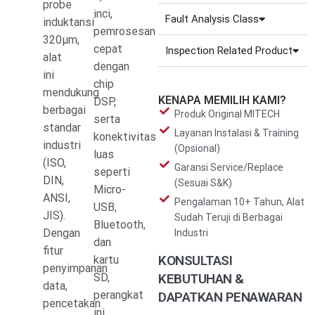
probe
inci,
Fault Analysis Class
induktansi
pemrosesan
320μm,
cepat
Inspection Related Product
alat
dengan
ini
chip
mendukung
KENAPA MEMILIH KAMI?
DSP,
berbagai
Produk Original MITECH
serta
standar
Layanan Instalasi & Training
konektivitas
industri
(Opsional)
luas
(ISO,
Garansi Service/Replace
seperti
DIN,
(Sesuai S&K)
Micro-
ANSI,
Pengalaman 10+ Tahun, Alat
USB,
JIS).
Sudah Teruji di Berbagai
Bluetooth,
Dengan
Industri
dan
fitur
KONSULTASI
kartu
penyimpanan
SD,
KEBUTUHAN &
data,
perangkat
DAPATKAN PENAWARAN
pencetakan
ini