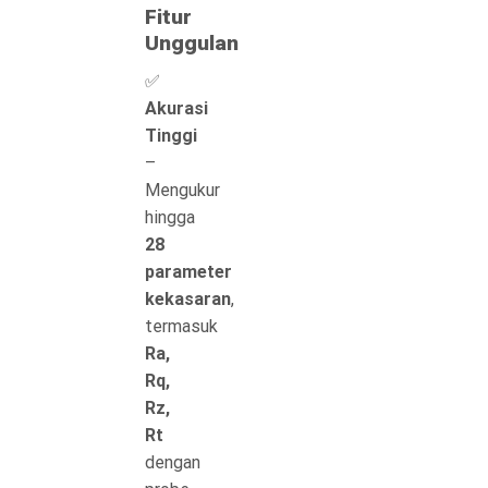
Fitur
Unggulan
✅
Akurasi
Tinggi
–
Mengukur
hingga
28
parameter
kekasaran
,
termasuk
Ra,
Rq,
Rz,
Rt
dengan