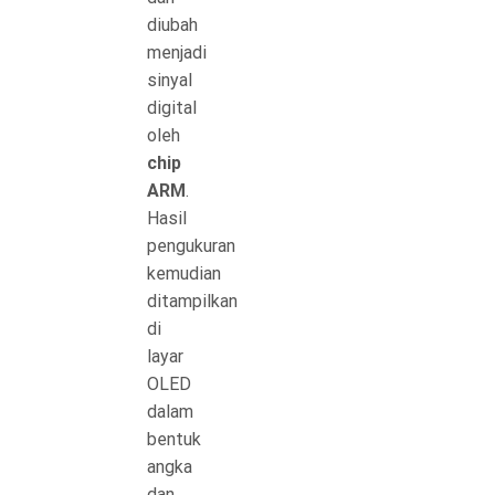
diubah
menjadi
sinyal
digital
oleh
chip
ARM
.
Hasil
pengukuran
kemudian
ditampilkan
di
layar
OLED
dalam
bentuk
angka
dan