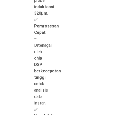
probe
induktansi
320μm
.
✅
Pemrosesan
Cepat
–
Ditenagai
oleh
chip
DSP
berkecepatan
tinggi
untuk
analisis
data
instan.
✅