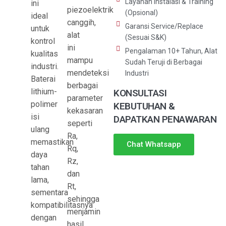
Layanan Instalasi & Training
ini
piezoelektrik
(Opsional)
ideal
canggih,
Garansi Service/Replace
untuk
alat
(Sesuai S&K)
kontrol
ini
Pengalaman 10+ Tahun, Alat
kualitas
mampu
Sudah Teruji di Berbagai
industri.
mendeteksi
Industri
Baterai
berbagai
lithium-
KONSULTASI
parameter
polimer
KEBUTUHAN &
kekasaran
isi
DAPATKAN PENAWARAN
seperti
ulang
Ra,
memastikan
Chat Whatsapp
Rq,
daya
Rz,
tahan
dan
lama,
Rt,
sementara
sehingga
kompatibilitasnya
menjamin
dengan
hasil