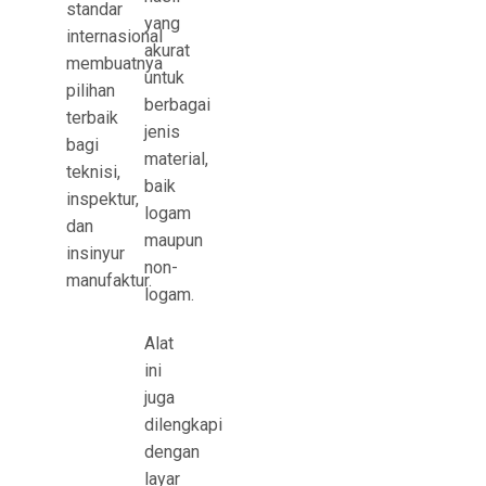
standar
yang
internasional
akurat
membuatnya
untuk
pilihan
berbagai
terbaik
jenis
bagi
material,
teknisi,
baik
inspektur,
logam
dan
maupun
insinyur
non-
manufaktur.
logam.
Alat
ini
juga
dilengkapi
dengan
layar