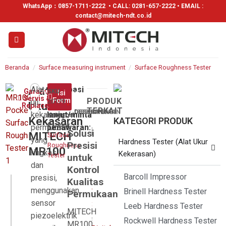
WhatsApp：
0857-1711-2222
• CALL: 0281-657-2222 • EMAIL :
contact@mitech-ndt.co.id
Beranda
/
Surface measuring instrument
/
Surface Roughness Tester
Alat
Alat
Informasi
Garansi
SKU
WhatsApp
Isi
Servis &
Form
PRODUK
uji
lebih
20179
Ukur
Replace*
TERKAIT
DESKRIPSI
SPESIFIKASI
PERTANYAAN
kekasaran
lanjut/minta
Kategori
Kekasaran
KATEGORI PRODUK
Produk:
permukaan
penawaran:
Solusi
MITECH
Surface
yang
Hardness Tester (Alat Ukur
Presisi
Roughness
MR100
ringkas
Kekerasan)
Tester
untuk
dan
Kontrol
Barcoll Impressor
presisi,
Kualitas
menggunakan
Brinell Hardness Tester
Permukaan
sensor
Leeb Hardness Tester
MITECH
piezoelektrik
Rockwell Hardness Tester
SURFACE ROUGHNESS TESTER
MR100