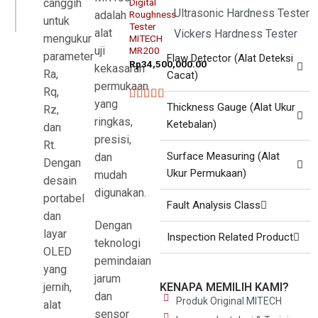
canggih
Digital
Ultrasonic Hardness Tester
adalah
Roughness
untuk
Tester
alat
Vickers Hardness Tester
mengukur
MITECH
uji
MR200
parameter
Flaw Detector (Alat Deteksi
Rp
34,500,000.00
kekasaran
Ra,
Cacat)
permukaan
Rq,
yang
Thickness Gauge (Alat Ukur
Rz,
★★★★★
ringkas,
Ketebalan)
dan
presisi,
Rt.
Surface Measuring (Alat
dan
Dengan
Ukur Permukaan)
mudah
desain
digunakan.
portabel
Fault Analysis Class
dan
Dengan
layar
Inspection Related Product
teknologi
OLED
pemindaian
yang
jarum
jernih,
KENAPA MEMILIH KAMI?
dan
Produk Original MITECH
alat
sensor