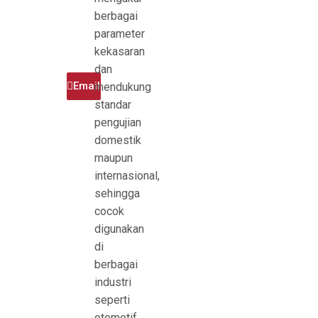
berbagai
parameter
kekasaran
dan
Telepon
Email
mendukung
standar
pengujian
domestik
maupun
internasional,
sehingga
cocok
digunakan
di
berbagai
industri
seperti
otomotif,