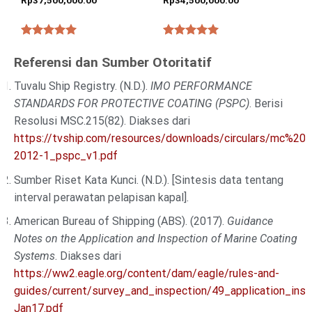
★★★★★
★★★★★
Referensi dan Sumber Otoritatif
Tuvalu Ship Registry. (N.D.).
IMO PERFORMANCE
STANDARDS FOR PROTECTIVE COATING (PSPC)
. Berisi
Resolusi MSC.215(82). Diakses dari
https://tvship.com/resources/downloads/circulars/mc%201
2012-1_pspc_v1.pdf
Sumber Riset Kata Kunci. (N.D.). [Sintesis data tentang
interval perawatan pelapisan kapal].
American Bureau of Shipping (ABS). (2017).
Guidance
Notes on the Application and Inspection of Marine Coating
Systems
. Diakses dari
https://ww2.eagle.org/content/dam/eagle/rules-and-
guides/current/survey_and_inspection/49_application_i
Jan17.pdf