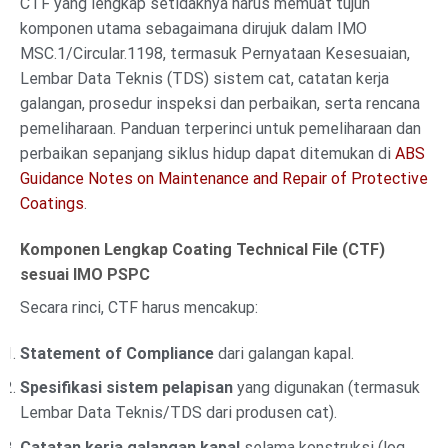
CTF yang lengkap setidaknya harus memuat tujuh
komponen utama sebagaimana dirujuk dalam IMO
MSC.1/Circular.1198, termasuk Pernyataan Kesesuaian,
Lembar Data Teknis (TDS) sistem cat, catatan kerja
galangan, prosedur inspeksi dan perbaikan, serta rencana
pemeliharaan. Panduan terperinci untuk pemeliharaan dan
perbaikan sepanjang siklus hidup dapat ditemukan di
ABS
Guidance Notes on Maintenance and Repair of Protective
Coatings
.
Komponen Lengkap Coating Technical File (CTF)
sesuai IMO PSPC
Secara rinci, CTF harus mencakup:
Statement of Compliance
dari galangan kapal.
Spesifikasi sistem pelapisan
yang digunakan (termasuk
Lembar Data Teknis/TDS dari produsen cat).
Catatan kerja galangan kapal
selama konstruksi (log