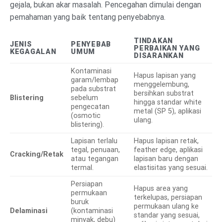
gejala, bukan akar masalah. Pencegahan dimulai dengan
pemahaman yang baik tentang penyebabnya.
TINDAKAN
JENIS
PENYEBAB
PERBAIKAN YANG
KEGAGALAN
UMUM
DISARANKAN
Kontaminasi
Hapus lapisan yang
garam/lembap
menggelembung,
pada substrat
bersihkan substrat
Blistering
sebelum
hingga standar white
pengecatan
metal (SP 5), aplikasi
(osmotic
ulang.
blistering).
Lapisan terlalu
Hapus lapisan retak,
tegal, penuaan,
feather edge, aplikasi
Cracking/Retak
atau tegangan
lapisan baru dengan
termal.
elastisitas yang sesuai.
Persiapan
Hapus area yang
permukaan
terkelupas, persiapan
buruk
permukaan ulang ke
Delaminasi
(kontaminasi
standar yang sesuai,
minyak, debu)