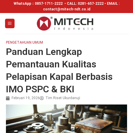
WhatsApp：
0857-1711-2222
• CALL: 0281-657-2222 • EMAIL :
contact@mitech-ndt.co.id
PENGETAHUAN UMUM
Panduan Lengkap
Pemantauan Kualitas
Pelapisan Kapal Berbasis
IMO PSPC & BKI
Februari 19, 2026
Tim Riset Ukurdanuji