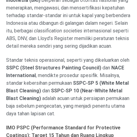
Indonesia (BKI)
berperan sebagai otoritas nasional yang
menerapkan, mengawasi, dan mensertifikasi kepatuhan
terhadap standar-standar ini untuk kapal yang berbendera
Indonesia atau dibangun di galangan dalam negeri. Selain
itu, berbagai
classification societies
internasional seperti
ABS, DNV, dan Lloyd’s Register memiliki peraturan teknis
detail mereka sendiri yang sering dijadikan acuan.
Standar teknis operasional, seperti yang dikeluarkan oleh
SSPC (Steel Structures Painting Council)
dan
NACE
International
, mendikte prosedur spesifik. Misalnya,
standar kebersihan permukaan
SSPC-SP 5 (White Metal
Blast Cleaning)
dan
SSPC-SP 10 (Near-White Metal
Blast Cleaning)
adalah acuan untuk persiapan permukaan
baja sebelum pengecatan, yang menjadi penentu utama
daya tahan lapisan cat.
IMO PSPC (Performance Standard for Protective
Coatings): Target 15 Tahun dan Ruang Lingkup