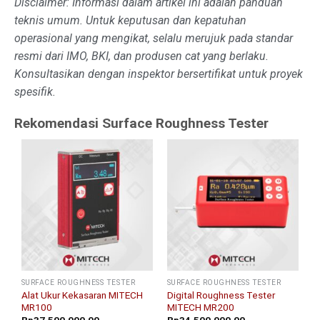
Disclaimer: Informasi dalam artikel ini adalah panduan
teknis umum. Untuk keputusan dan kepatuhan
operasional yang mengikat, selalu merujuk pada standar
resmi dari IMO, BKI, dan produsen cat yang berlaku.
Konsultasikan dengan inspektor bersertifikat untuk proyek
spesifik.
Rekomendasi Surface Roughness Tester
SURFACE ROUGHNESS TESTER
SURFACE ROUGHNESS TESTER
Alat Ukur Kekasaran MITECH
Digital Roughness Tester
MR100
MITECH MR200
Rp
37,500,000.00
Rp
34,500,000.00