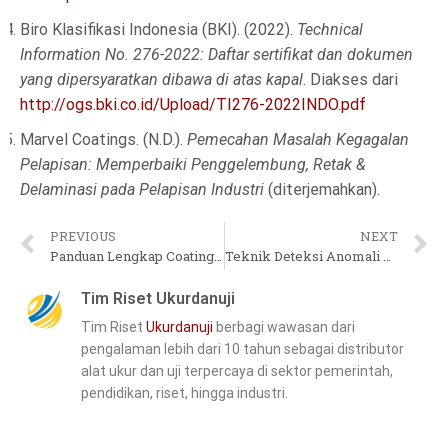
Biro Klasifikasi Indonesia (BKI). (2022).
Technical
Information No. 276-2022: Daftar sertifikat dan dokumen
yang dipersyaratkan dibawa di atas kapal
. Diakses dari
http://ogs.bki.co.id/Upload/TI276-2022INDO.pdf
Marvel Coatings. (N.D.).
Pemecahan Masalah Kegagalan
Pelapisan: Memperbaiki Penggelembung, Retak &
Delaminasi pada Pelapisan Industri
(diterjemahkan).
PREVIOUS
NEXT
Panduan Lengkap Coating Thickness Gauge untuk Konstruksi Kapal
Teknik Deteksi Anomali dan Pemeliharaan Prediktif untuk Mesin Pabrik Sawit
Tim Riset Ukurdanuji
Tim Riset
Ukurdanuji
berbagi wawasan dari
pengalaman lebih dari 10 tahun sebagai distributor
alat ukur dan uji terpercaya di sektor pemerintah,
pendidikan, riset, hingga industri.