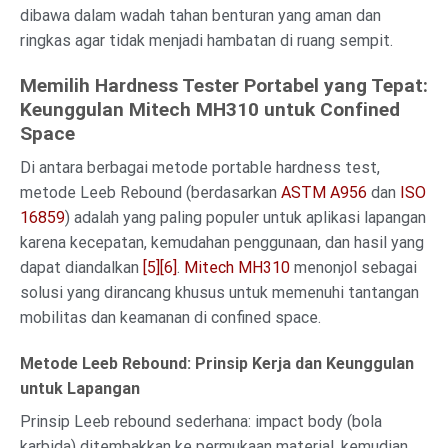
dibawa dalam wadah tahan benturan yang aman dan
ringkas agar tidak menjadi hambatan di ruang sempit.
Memilih Hardness Tester Portabel yang Tepat:
Keunggulan Mitech MH310 untuk Confined
Space
Di antara berbagai metode portable hardness test,
metode Leeb Rebound (berdasarkan
ASTM A956
dan
ISO
16859
) adalah yang paling populer untuk aplikasi lapangan
karena kecepatan, kemudahan penggunaan, dan hasil yang
dapat diandalkan
[5]
[6]
.
Mitech MH310
menonjol sebagai
solusi yang dirancang khusus untuk memenuhi tantangan
mobilitas dan keamanan di confined space.
Metode Leeb Rebound: Prinsip Kerja dan Keunggulan
untuk Lapangan
Prinsip Leeb rebound sederhana: impact body (bola
karbida) ditembakkan ke permukaan material, kemudian