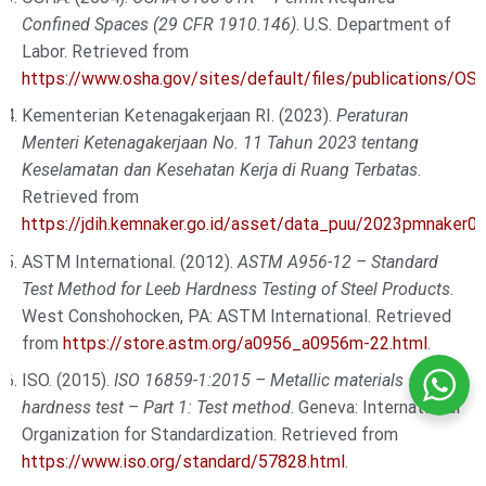
Confined Spaces (29 CFR 1910.146)
. U.S. Department of
Labor. Retrieved from
https://www.osha.gov/sites/default/files/publications/O
Kementerian Ketenagakerjaan RI. (2023).
Peraturan
Menteri Ketenagakerjaan No. 11 Tahun 2023 tentang
Keselamatan dan Kesehatan Kerja di Ruang Terbatas
.
Retrieved from
https://jdih.kemnaker.go.id/asset/data_puu/2023pmnaker01
ASTM International. (2012).
ASTM A956-12 – Standard
Test Method for Leeb Hardness Testing of Steel Products
.
West Conshohocken, PA: ASTM International. Retrieved
from
https://store.astm.org/a0956_a0956m-22.html
.
ISO. (2015).
ISO 16859-1:2015 – Metallic materials – Leeb
hardness test – Part 1: Test method
. Geneva: International
Organization for Standardization. Retrieved from
https://www.iso.org/standard/57828.html
.