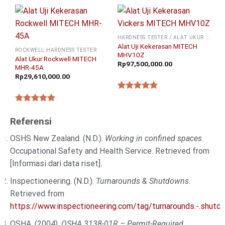
HARDNESS TESTER / ALAT UKUR KEKERASAN
Alat Uji Kekerasan MITECH
ROCKWELL HARDNESS TESTER
MHV10Z
Alat Ukur Rockwell MITECH
Rp
97,500,000.00
MHR-45A
Rp
29,610,000.00
★★★★★
★★★★★
Referensi
OSHS New Zealand. (N.D.).
Working in confined spaces
.
Occupational Safety and Health Service. Retrieved from
[Informasi dari data riset].
Inspectioneering. (N.D.).
Turnarounds & Shutdowns
.
Retrieved from
https://www.inspectioneering.com/tag/turnarounds.-.shutd
OSHA. (2004).
OSHA 3138-01R – Permit-Required