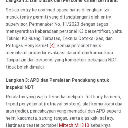
Langkah 2: Izin Masuk dan Personel K3 Bersertifikat
Setiap entry ke confined space harus dilengkapi izin
masuk (entry permit) yang ditandatangani oleh entry
supervisor. Permenaker No. 11/2023 dengan tegas
mensyaratkan keberadaan personel K3 bersertifikat, yaitu
Teknisi K3 Ruang Terbatas, Teknisi Deteksi Gas, dan
Petugas Penyelamat
[4]
. Semua personel harus
memahami prosedur evakuasi darurat dan komunikasi.
Tanpa izin dan personel yang kompeten, pekerjaan NDT
tidak boleh dimulai.
Langkah 3: APD dan Peralatan Pendukung untuk
Inspeksi NDT
Peralatan yang wajib tersedia meliputi: full body harness,
tripod penyelamat (retrieval system), alat komunikasi dua
arah (radio), pencahayaan yang memadai, dan APD seperti
helm, kacamata, sarung tangan, serta alas kaki safety.
Hardness tester portabel
Mitech MH310
sebaiknya