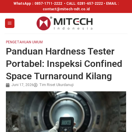
WhatsApp：
0857-1711-2222
• CALL: 0281-657-2222 • EMAIL :
contact@mitech-ndt.co.id
PENGETAHUAN UMUM
Panduan Hardness Tester
Portabel: Inspeksi Confined
Space Turnaround Kilang
Juni 17, 2026
Tim Riset Ukurdanuji