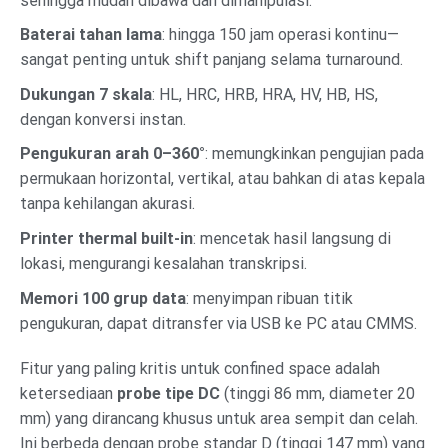
sehingga mudah dibawa dan dimanipulasi.
Baterai tahan lama
: hingga 150 jam operasi kontinu—
sangat penting untuk shift panjang selama turnaround.
Dukungan 7 skala
: HL, HRC, HRB, HRA, HV, HB, HS,
dengan konversi instan.
Pengukuran arah 0–360°
: memungkinkan pengujian pada
permukaan horizontal, vertikal, atau bahkan di atas kepala
tanpa kehilangan akurasi.
Printer thermal built-in
: mencetak hasil langsung di
lokasi, mengurangi kesalahan transkripsi.
Memori 100 grup data
: menyimpan ribuan titik
pengukuran, dapat ditransfer via USB ke PC atau CMMS.
Fitur yang paling kritis untuk confined space adalah
ketersediaan
probe tipe DC
(tinggi 86 mm, diameter 20
mm) yang dirancang khusus untuk area sempit dan celah.
Ini berbeda dengan probe standar D (tinggi 147 mm) yang