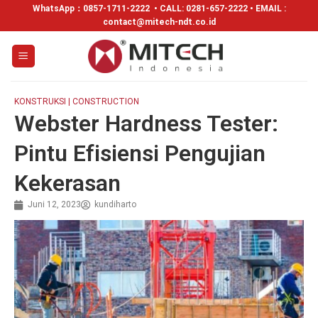
WhatsApp：
0857-1711-2222
• CALL: 0281-657-2222 • EMAIL :
contact@mitech-ndt.co.id
KONSTRUKSI | CONSTRUCTION
Webster Hardness Tester:
Pintu Efisiensi Pengujian
Kekerasan
Juni 12, 2023
kundiharto