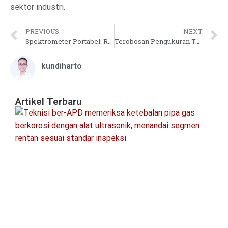
sektor industri.
PREVIOUS
NEXT
Spektrometer Portabel: Revolusi Pengujian Material di Luar Ruangan
Terobosan Pengukuran Terkini: Aplikasi Impact Testing Machine
kundiharto
Artikel Terbaru
Pa
In
Ke
Pi
&
Pr
S
Re
Agu
20