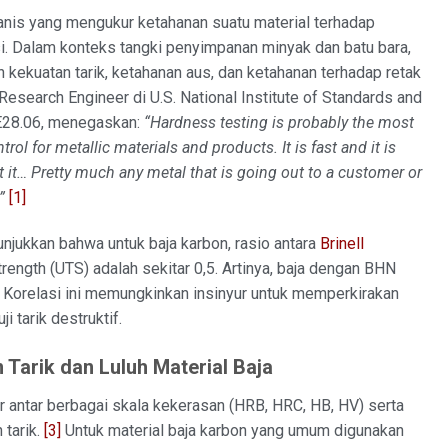
anis yang mengukur ketahanan suatu material terhadap
si. Dalam konteks tangki penyimpanan minyak dan batu bara,
n kekuatan tarik, ketahanan aus, dan ketahanan terhadap retak
 Research Engineer di U.S. National Institute of Standards and
E28.06, menegaskan:
“Hardness testing is probably the most
ol for metallic materials and products. It is fast and it is
t it… Pretty much any metal that is going out to a customer or
”
[1]
njukkan bahwa untuk baja karbon, rasio antara
Brinell
ength (UTS) adalah sekitar 0,5. Artinya, baja dengan BHN
Korelasi ini memungkinkan insinyur untuk memperkirakan
i tarik destruktif.
Tarik dan Luluh Material Baja
 antar berbagai skala kekerasan (HRB, HRC, HB, HV) serta
 tarik.
[3]
Untuk material baja karbon yang umum digunakan