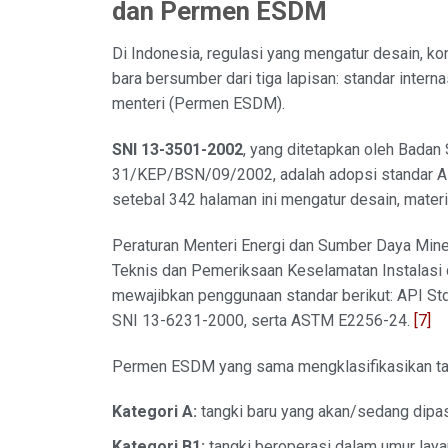
dan Permen ESDM
Di Indonesia, regulasi yang mengatur desain, ko
bara bersumber dari tiga lapisan: standar intern
menteri (Permen ESDM).
SNI 13-3501-2002
, yang ditetapkan oleh Badan
31/KEP/BSN/09/2002, adalah adopsi standar API
setebal 342 halaman ini mengatur desain, materia
Peraturan Menteri Energi dan Sumber Daya Mi
Teknis dan Pemeriksaan Keselamatan Instalasi
mewajibkan penggunaan standar berikut: API St
SNI 13-6231-2000, serta ASTM E2256-24.
[7]
Permen ESDM yang sama mengklasifikasikan tan
Kategori A:
tangki baru yang akan/sedang dipa
Kategori B1:
tangki beroperasi dalam umur laya