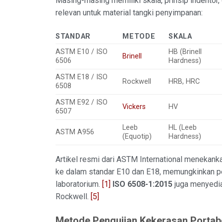
Masing-masing memiliki skala, prinsip indentor, 
relevan untuk material tangki penyimpanan:
STANDAR
METODE
SKALA
ASTM E10 / ISO
HB (Brinell
Brinell
6506
Hardness)
ASTM E18 / ISO
Rockwell
HRB, HRC
6508
ASTM E92 / ISO
Vickers
HV
6507
Leeb
HL (Leeb
ASTM A956
(Equotip)
Hardness)
Artikel resmi dari ASTM International menekanka
ke dalam standar E10 dan E18, memungkinkan pen
laboratorium.
[1]
ISO 6508-1:2015
juga menyedia
Rockwell.
[5]
Metode Pengujian Kekerasan Portabe