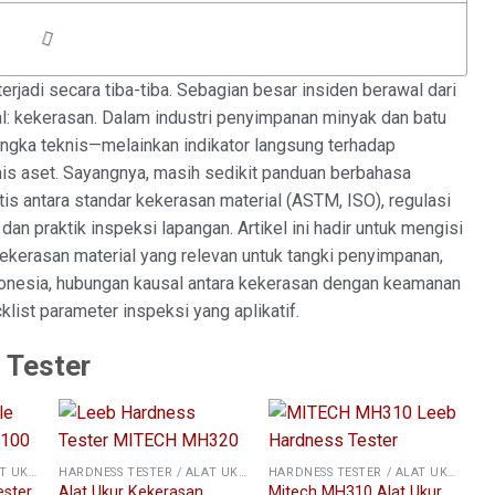
erjadi secara tiba-tiba. Sebagian besar insiden berawal dari
l: kekerasan. Dalam industri penyimpanan minyak dan batu
 angka teknis—melainkan indikator langsung terhadap
is aset. Sayangnya, masih sedikit panduan berbahasa
 antara standar kekerasan material (ASTM, ISO), regulasi
dan praktik inspeksi lapangan. Artikel ini hadir untuk mengisi
kekerasan material yang relevan untuk tangki penyimpanan,
Indonesia, hubungan kausal antara kekerasan dengan keamanan
klist parameter inspeksi yang aplikatif.
 Tester
HARDNESS TESTER / ALAT UKUR KEKERASAN
HARDNESS TESTER / ALAT UKUR KEKERASAN
HARDNESS TESTER / ALAT UKUR KEKERASAN
ester
Alat Ukur Kekerasan
Mitech MH310 Alat Ukur