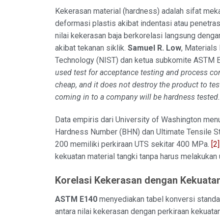
Kekerasan material (hardness) adalah sifat mek
deformasi plastis akibat indentasi atau penetra
nilai kekerasan baja berkorelasi langsung denga
akibat tekanan siklik.
Samuel R. Low
, Materials
Technology (NIST) dan ketua subkomite ASTM 
used test for acceptance testing and process contr
cheap, and it does not destroy the product to tes
coming in to a company will be hardness tested.
Data empiris dari University of Washington menu
Hardness Number (BHN) dan Ultimate Tensile Str
200 memiliki perkiraan UTS sekitar 400 MPa.
[2]
kekuatan material tangki tanpa harus melakukan uj
Korelasi Kekerasan dengan Kekuatan 
ASTM E140
menyediakan tabel konversi standar
antara nilai kekerasan dengan perkiraan kekuatan