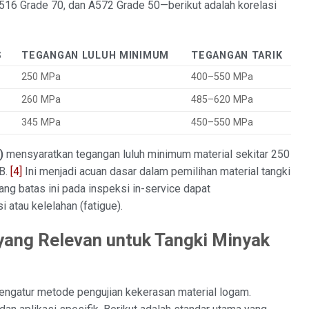
16 Grade 70, dan A572 Grade 50—berikut adalah korelasi
S
TEGANGAN LULUH MINIMUM
TEGANGAN TARIK
250 MPa
400–550 MPa
260 MPa
485–620 MPa
345 MPa
450–550 MPa
)
mensyaratkan tegangan luluh minimum material sekitar 250
B.
[4]
Ini menjadi acuan dasar dalam pemilihan material tangki
ang batas ini pada inspeksi in-service dapat
 atau kelelahan (fatigue).
yang Relevan untuk Tangki Minyak
engatur metode pengujian kekerasan material logam.