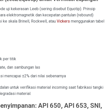
e uji kekerasan Leeb (sering disebut Equotip). Prinsip
ara elektromagnetik dan kecepatan pantulan (rebound)
i ke skala Brinell, Rockwell, atau
Vickers
menggunakan tabel
per titik
late, dan sambungan las
rasi mencapai ±2% dari nilai sebenarnya
alan untuk verifikasi material incoming saat fabrikasi tangki
egradasi material.
Penyimpanan: API 650, API 653, SNI,