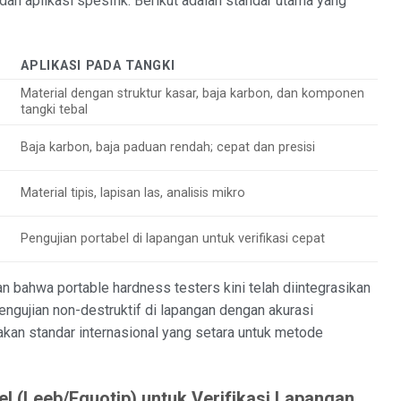
dan aplikasi spesifik. Berikut adalah standar utama yang
APLIKASI PADA TANGKI
Material dengan struktur kasar, baja karbon, dan komponen
tangki tebal
Baja karbon, baja paduan rendah; cepat dan presisi
Material tipis, lapisan las, analisis mikro
Pengujian portabel di lapangan untuk verifikasi cepat
n bahwa portable hardness testers kini telah diintegrasikan
gujian non-destruktif di lapangan dengan akurasi
kan standar internasional yang setara untuk metode
l (Leeb/Equotip) untuk Verifikasi Lapangan