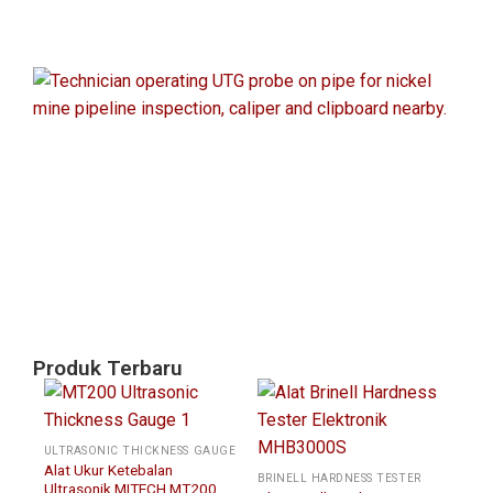
Ef
UT
Po
Sa
un
In
Pi
Ta
Ni
Agu
20
Produk Terbaru
ULTRASONIC THICKNESS GAUGE
Alat Ukur Ketebalan
BRINELL HARDNESS TESTER
Ultrasonik MITECH MT200