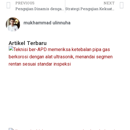
PREVIOUS
NEXT
Pengujian Dinamis dengan Mesin Getaran: Sifat Mekanik Material
Strategi Pengujian Kekuatan Material Batuan Pertambangan
mukhammad ulinnuha
Artikel Terbaru
Pa
In
Ke
Pi
&
Pr
S
Re
Agu
20