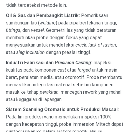
tidak terdeteksi metode lain.
Oil & Gas dan Pembangkit Listrik:
Pemeriksaan
sambungan las (
welding
) pada pipa bertekanan tinggi,
fittings
, dan
vessel
. Geometri las yang tidak beraturan
membutuhkan probe dengan fokus yang dapat
menyesuaikan untuk mendeteksi
crack
,
lack of fusion
,
atau
slag inclusion
dengan presisi tinggi.
Industri Fabrikasi dan
Precision Casting
:
Inspeksi
kualitas pada komponen
cast
atau
forged
untuk mesin
berat, peralatan medis, atau otomotif. Probe membantu
memastikan integritas material sebelum komponen
masuk ke tahap
perakitan
, mencegah rework yang mahal
atau kegagalan di lapangan.
Sistem Scanning Otomatis untuk Produksi Massal:
Pada lini produksi yang memerlukan inspeksi 100%
dengan kecepatan tinggi, probe immersion Mitech dapat
diintegrasikan ke dalam sistem robotik. Hal ini