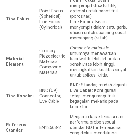
Point Focus:
Beam
menyempit di satu titik,
Point Focus
optimal untuk cacat titik
(Spherical),
(porositas).
Tipe Fokus
Line Focus
Line Focus:
Beam
(Cylindrical)
menyempit dalam satu garis,
efisien untuk scanning cacat
memanjang (retak).
Composite materials
Ordinary
umumnya menawarkan
Piezoelectric
Material
bandwidth lebih lebar dan
Materials,
Element
sensitivitas lebih tinggi,
Composite
meningkatkan kualitas sinyal
Materials
untuk aplikasi kritis.
BNC:
Standar, mudah diganti.
BNC (Q9)
Live Cable:
Konfigurasi
Tipe Koneksi
Connector,
tetap, mengurangi titik
Live Cable
kegagalan mekanis pada
konektor.
Menjamin karakterisasi dan
performa probe sesuai
Referensi
EN12668-2
standar NDT internasional
Standar
yang diakui, mendukung