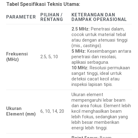
Tabel Spesifikasi Teknis Utama:
PILIHAN /
KETERANGAN DAN
PARAMETER
RENTANG
DAMPAK OPERASIONAL
2.5 MHz:
Penetrasi dalam,
cocok untuk material tebal
atau dengan atenuasi tinggi
(mis.,
castings
).
5 MHz:
Keseimbangan antara
Frekuensi
2.5, 5, 10
penetrasi dan resolasi,
(MHz)
aplikasi serbaguna.
10 MHz:
Resolusi permukaan
sangat tinggi, ideal untuk
deteksi cacat kecil atau
inspeksi lapisan tipis.
Ukuran element
mempengaruhi lebar beam
dan area fokus. Element lebih
Ukuran
6, 10, 14, 20
kecil menghasilkan beam
Element (mm)
lebih fokus, sedangkan yang
lebih besar memberikan
energi lebih tinggi.