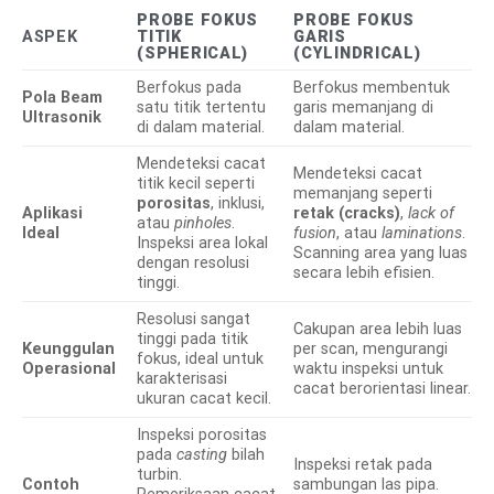
PROBE FOKUS
PROBE FOKUS
ASPEK
TITIK
GARIS
(SPHERICAL)
(CYLINDRICAL)
Berfokus pada
Berfokus membentuk
Pola Beam
satu titik tertentu
garis memanjang di
Ultrasonik
di dalam material.
dalam material.
Mendeteksi cacat
Mendeteksi cacat
titik kecil seperti
memanjang seperti
porositas
, inklusi,
Aplikasi
retak (cracks)
,
lack of
atau
pinholes
.
Ideal
fusion
, atau
laminations
.
Inspeksi area lokal
Scanning area yang luas
dengan resolusi
secara lebih efisien.
tinggi.
Resolusi sangat
Cakupan area lebih luas
tinggi pada titik
Keunggulan
per scan, mengurangi
fokus, ideal untuk
Operasional
waktu inspeksi untuk
karakterisasi
cacat berorientasi linear.
ukuran cacat kecil.
Inspeksi porositas
pada
casting
bilah
Inspeksi retak pada
turbin.
Contoh
sambungan las pipa.