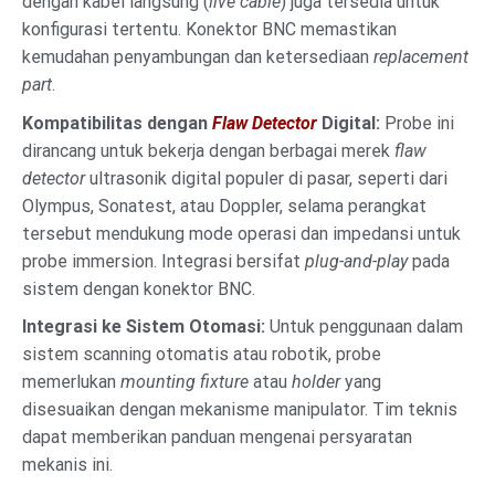
dengan kabel langsung (
live cable
) juga tersedia untuk
konfigurasi tertentu. Konektor BNC memastikan
kemudahan penyambungan dan ketersediaan
replacement
part
.
Kompatibilitas dengan
Flaw Detector
Digital:
Probe ini
dirancang untuk bekerja dengan berbagai merek
flaw
detector
ultrasonik digital populer di pasar, seperti dari
Olympus, Sonatest, atau Doppler, selama perangkat
tersebut mendukung mode operasi dan impedansi untuk
probe immersion. Integrasi bersifat
plug-and-play
pada
sistem dengan konektor BNC.
Integrasi ke Sistem Otomasi:
Untuk penggunaan dalam
sistem scanning otomatis atau robotik, probe
memerlukan
mounting fixture
atau
holder
yang
disesuaikan dengan mekanisme manipulator. Tim teknis
dapat memberikan panduan mengenai persyaratan
mekanis ini.