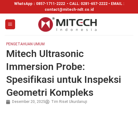
WhatsApp：
0857-1711-2222
• CALL: 0281-657-2222 • EMAIL :
contact@mitech-ndt.co.id
PENGETAHUAN UMUM
Mitech Ultrasonic
Immersion Probe:
Spesifikasi untuk Inspeksi
Geometri Kompleks
Desember 20, 2025
Tim Riset Ukurdanuji