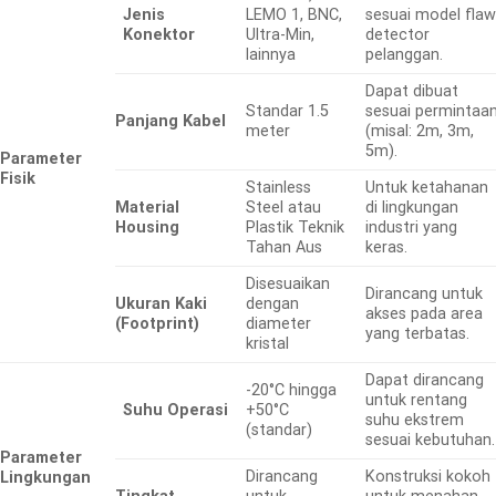
Jenis
LEMO 1, BNC,
sesuai model fla
Konektor
Ultra-Min,
detector
lainnya
pelanggan.
Dapat dibuat
Standar 1.5
sesuai permintaa
Panjang Kabel
meter
(misal: 2m, 3m,
5m).
Parameter
Fisik
Stainless
Untuk ketahanan
Material
Steel atau
di lingkungan
Housing
Plastik Teknik
industri yang
Tahan Aus
keras.
Disesuaikan
Dirancang untuk
Ukuran Kaki
dengan
akses pada area
(Footprint)
diameter
yang terbatas.
kristal
Dapat dirancang
-20°C hingga
untuk rentang
Suhu Operasi
+50°C
suhu ekstrem
(standar)
sesuai kebutuhan.
Parameter
Dirancang
Konstruksi kokoh
Lingkungan