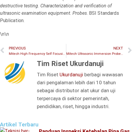
destructive testing. Characterization and verification of
ultrasonic examination equipment. Probes
. BSI Standards
Publication.
\n\n
PREVIOUS
NEXT
Mitech High Frequency Self Focusing Probe: Spesifikasi untuk Deteksi Cacat Permukaan
Mitech Ultrasonic Immersion Probe: Spesifikasi untuk Inspeksi Geometri Kompleks
Tim Riset Ukurdanuji
Tim Riset
Ukurdanuji
berbagi wawasan
dari pengalaman lebih dari 10 tahun
sebagai distributor alat ukur dan uji
terpercaya di sektor pemerintah,
pendidikan, riset, hingga industri.
Artikel Terbaru
Panduan Inspeksi Ketebalan Pipa Gas