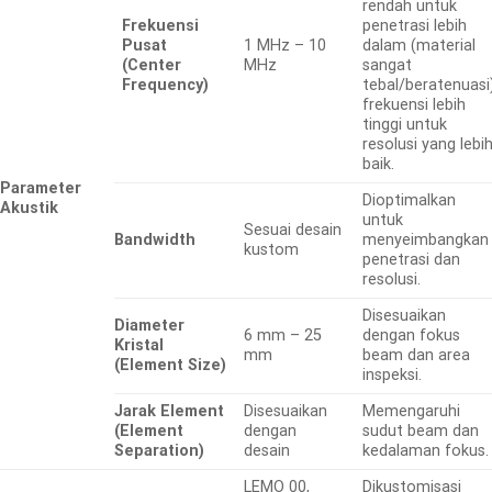
rendah untuk
Frekuensi
penetrasi lebih
Pusat
1 MHz – 10
dalam (material
(Center
MHz
sangat
Frequency)
tebal/beratenuasi)
frekuensi lebih
tinggi untuk
resolusi yang lebi
baik.
Parameter
Dioptimalkan
Akustik
untuk
Sesuai desain
Bandwidth
menyeimbangkan
kustom
penetrasi dan
resolusi.
Disesuaikan
Diameter
6 mm – 25
dengan fokus
Kristal
mm
beam dan area
(Element Size)
inspeksi.
Jarak Element
Disesuaikan
Memengaruhi
(Element
dengan
sudut beam dan
Separation)
desain
kedalaman fokus.
LEMO 00,
Dikustomisasi