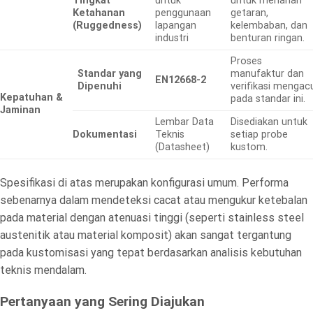
Tingkat
untuk
untuk menahan
Ketahanan
penggunaan
getaran,
(Ruggedness)
lapangan
kelembaban, dan
industri
benturan ringan.
Proses
Standar yang
manufaktur dan
EN12668-2
Dipenuhi
verifikasi mengac
Kepatuhan &
pada standar ini.
Jaminan
Lembar Data
Disediakan untuk
Dokumentasi
Teknis
setiap probe
(Datasheet)
kustom.
Spesifikasi di atas merupakan konfigurasi umum. Performa
sebenarnya dalam mendeteksi cacat atau mengukur ketebalan
pada material dengan atenuasi tinggi (seperti stainless steel
austenitik atau material komposit) akan sangat tergantung
pada kustomisasi yang tepat berdasarkan analisis kebutuhan
teknis mendalam.
Pertanyaan yang Sering Diajukan