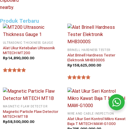
Produk Terbaru
ULTRASONIC THICKNESS GAUGE
Alat Ukur Ketebalan Ultrasonik
BRINELL HARDNESS TESTER
MITECH MT200
Alat Brinell Hardness Tester
Rp
14,890,000.00
Elektronik MHB3000S
Rp
158,625,000.00
★★★★★
★★★★★
MAGNETIC FLAW DETECTOR
Magnetic Particle Flaw Detector
WIRE AND CABLE INSPECTION
MITECH MT1B
Alat Ukur Seri Kontrol Mikro Kawat
Rp
58,500,000.00
Baja T MITECH MAW-G1000
Rp
795,000,000.00