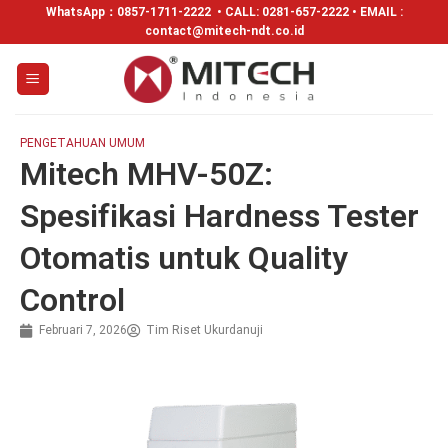
WhatsApp：
0857-1711-2222
• CALL: 0281-657-2222 • EMAIL :
contact@mitech-ndt.co.id
PENGETAHUAN UMUM
Mitech MHV-50Z:
Spesifikasi Hardness Tester
Otomatis untuk Quality
Control
Februari 7, 2026
Tim Riset Ukurdanuji