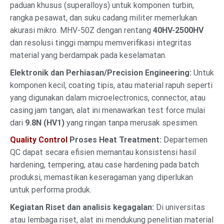
paduan khusus (superalloys) untuk komponen turbin,
rangka pesawat, dan suku cadang militer memerlukan
akurasi mikro. MHV-50Z dengan rentang
40HV-2500HV
dan resolusi tinggi mampu memverifikasi integritas
material yang berdampak pada keselamatan.
Elektronik dan Perhiasan/Precision Engineering:
Untuk
komponen kecil, coating tipis, atau material rapuh seperti
yang digunakan dalam microelectronics, connector, atau
casing jam tangan, alat ini menawarkan test force mulai
dari
9.8N (HV1)
yang ringan tanpa merusak spesimen.
Quality Control
Proses Heat Treatment:
Departemen
QC dapat secara efisien memantau konsistensi hasil
hardening, tempering, atau case hardening pada batch
produksi, memastikan keseragaman yang diperlukan
untuk performa produk.
Kegiatan Riset dan analisis kegagalan:
Di universitas
atau lembaga riset, alat ini mendukung penelitian material