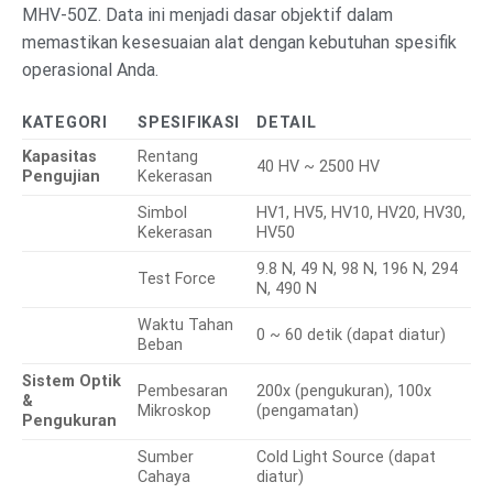
MHV-50Z. Data ini menjadi dasar objektif dalam
memastikan kesesuaian alat dengan kebutuhan spesifik
operasional Anda.
KATEGORI
SPESIFIKASI
DETAIL
Kapasitas
Rentang
40 HV ~ 2500 HV
Pengujian
Kekerasan
Simbol
HV1, HV5, HV10, HV20, HV30,
Kekerasan
HV50
9.8 N, 49 N, 98 N, 196 N, 294
Test Force
N, 490 N
Waktu Tahan
0 ~ 60 detik (dapat diatur)
Beban
Sistem Optik
Pembesaran
200x (pengukuran), 100x
&
Mikroskop
(pengamatan)
Pengukuran
Sumber
Cold Light Source (dapat
Cahaya
diatur)