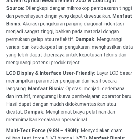
Sistem Optical Measurement 200x & Cold Light
Source:
Dilengkapi dengan mikroskop pembesaran tinggi
dan pencahayaan dingin yang dapat disesuaikan.
Manfaat
Bisnis:
Akurasi pengukuran panjang diagonal indentasi
menjadi sangat tinggi, bahkan pada material dengan
permukaan gelap atau reflektif.
Dampak:
Mengurangi
variasi dan ketidakpastian pengukuran, menghasilkan data
yang lebih dapat dipercaya untuk keputusan teknis dan
mengurangi potensi produk reject.
LCD Display & Interface User-Friendly:
Layar LCD besar
menampilkan parameter pengujian dan hasil secara
langsung.
Manfaat Bisnis:
Operasi menjadi sederhana
dan intuitif, mengurangi kurva pembelajaran operator baru.
Hasil dapat dengan mudah didokumentasikan atau
dicatat.
Dampak:
Menghemat biaya pelatihan dan
meminimalkan kesalahan operasional.
Multi-Test Force (9.8N – 490N):
Menyediakan enam
pilihan test force (HV1 hingga HV50).
Manfaat Bisnis: