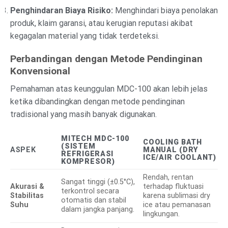
Penghindaran Biaya Risiko:
Menghindari biaya penolakan
produk, klaim garansi, atau kerugian reputasi akibat
kegagalan material yang tidak terdeteksi.
Perbandingan dengan Metode Pendinginan
Konvensional
Pemahaman atas keunggulan MDC-100 akan lebih jelas
ketika dibandingkan dengan metode pendinginan
tradisional yang masih banyak digunakan.
MITECH MDC-100
COOLING BATH
(SISTEM
ASPEK
MANUAL (DRY
REFRIGERASI
ICE/AIR COOLANT)
KOMPRESOR)
Rendah, rentan
Sangat tinggi (±0.5°C),
Akurasi &
terhadap fluktuasi
terkontrol secara
Stabilitas
karena sublimasi dry
otomatis dan stabil
Suhu
ice atau pemanasan
dalam jangka panjang.
lingkungan.