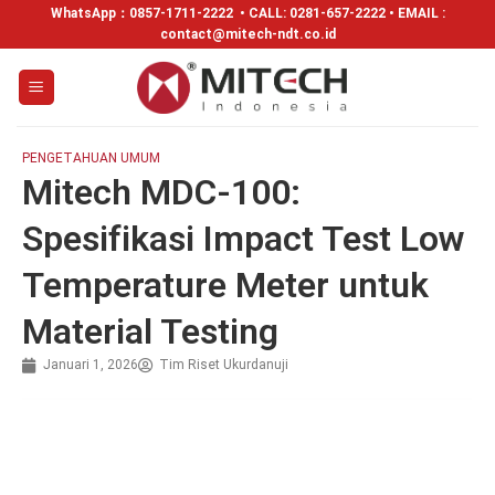
WhatsApp：
0857-1711-2222
• CALL: 0281-657-2222 • EMAIL :
contact@mitech-ndt.co.id
PENGETAHUAN UMUM
Mitech MDC-100:
Spesifikasi Impact Test Low
Temperature Meter untuk
Material Testing
Januari 1, 2026
Tim Riset Ukurdanuji