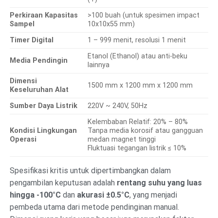
Perkiraan Kapasitas
>100 buah (untuk spesimen impact
Sampel
10x10x55 mm)
Timer Digital
1 – 999 menit, resolusi 1 menit
Etanol (Ethanol) atau anti-beku
Media Pendingin
lainnya
Dimensi
1500 mm x 1200 mm x 1200 mm
Keseluruhan Alat
Sumber Daya Listrik
220V ~ 240V, 50Hz
Kelembaban Relatif: 20% – 80%
Kondisi Lingkungan
Tanpa media korosif atau gangguan
Operasi
medan magnet tinggi
Fluktuasi tegangan listrik ≤ 10%
Spesifikasi kritis untuk dipertimbangkan dalam
pengambilan keputusan adalah
rentang suhu yang luas
hingga -100°C
dan
akurasi ±0.5°C
, yang menjadi
pembeda utama dari metode pendinginan manual.