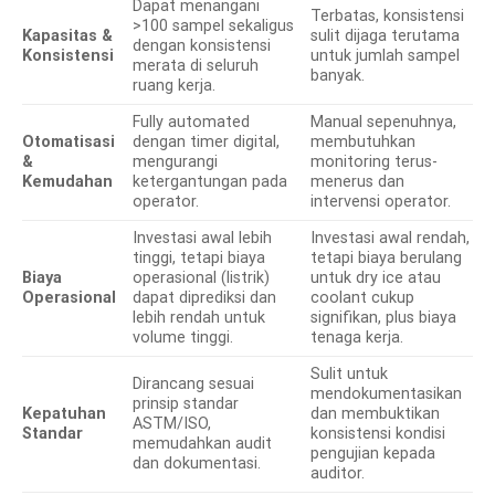
Dapat menangani
Terbatas, konsistensi
>100 sampel sekaligus
Kapasitas &
sulit dijaga terutama
dengan konsistensi
Konsistensi
untuk jumlah sampel
merata di seluruh
banyak.
ruang kerja.
Fully automated
Manual sepenuhnya,
Otomatisasi
dengan timer digital,
membutuhkan
&
mengurangi
monitoring terus-
Kemudahan
ketergantungan pada
menerus dan
operator.
intervensi operator.
Investasi awal lebih
Investasi awal rendah,
tinggi, tetapi biaya
tetapi biaya berulang
Biaya
operasional (listrik)
untuk dry ice atau
Operasional
dapat diprediksi dan
coolant cukup
lebih rendah untuk
signifikan, plus biaya
volume tinggi.
tenaga kerja.
Sulit untuk
Dirancang sesuai
mendokumentasikan
prinsip standar
Kepatuhan
dan membuktikan
ASTM/ISO,
Standar
konsistensi kondisi
memudahkan audit
pengujian kepada
dan dokumentasi.
auditor.