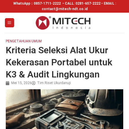
WhatsApp：
0857-1711-2222
• CALL: 0281-657-2222 • EMAIL :
contact@mitech-ndt.co.id
PENGETAHUAN UMUM
Kriteria Seleksi Alat Ukur
Kekerasan Portabel untuk
K3 & Audit Lingkungan
Mei 15, 2026
Tim Riset Ukurdanuji