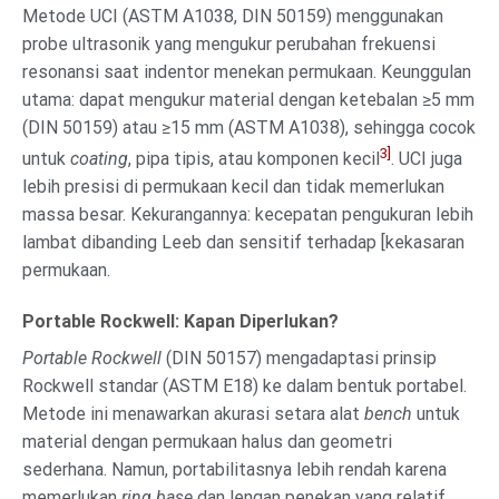
Metode UCI (ASTM A1038, DIN 50159) menggunakan
probe ultrasonik yang mengukur perubahan frekuensi
resonansi saat indentor menekan permukaan. Keunggulan
utama: dapat mengukur material dengan ketebalan ≥5 mm
(DIN 50159) atau ≥15 mm (ASTM A1038), sehingga cocok
3]
untuk
coating
, pipa tipis, atau komponen kecil
. UCI juga
lebih presisi di permukaan kecil dan tidak memerlukan
massa besar. Kekurangannya: kecepatan pengukuran lebih
lambat dibanding Leeb dan sensitif terhadap [kekasaran
permukaan.
Portable Rockwell: Kapan Diperlukan?
Portable Rockwell
(DIN 50157) mengadaptasi prinsip
Rockwell standar (ASTM E18) ke dalam bentuk portabel.
Metode ini menawarkan akurasi setara alat
bench
untuk
material dengan permukaan halus dan geometri
sederhana. Namun, portabilitasnya lebih rendah karena
memerlukan
ring base
dan lengan penekan yang relatif