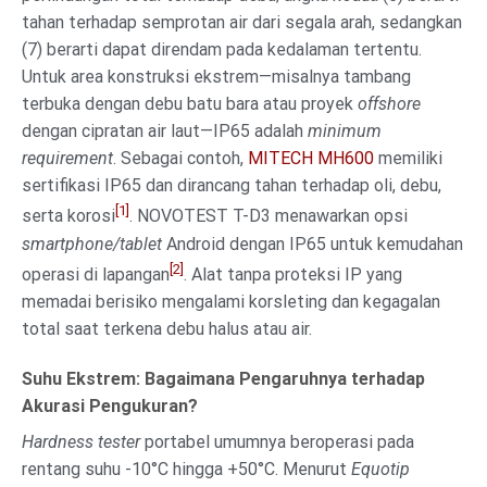
tahan terhadap semprotan air dari segala arah, sedangkan
(7) berarti dapat direndam pada kedalaman tertentu.
Untuk area konstruksi ekstrem—misalnya tambang
terbuka dengan debu batu bara atau proyek
offshore
dengan cipratan air laut—IP65 adalah
minimum
requirement
. Sebagai contoh,
MITECH MH600
memiliki
sertifikasi IP65 dan dirancang tahan terhadap oli, debu,
[1]
serta korosi
. NOVOTEST T-D3 menawarkan opsi
smartphone/tablet
Android dengan IP65 untuk kemudahan
[2]
operasi di lapangan
. Alat tanpa proteksi IP yang
memadai berisiko mengalami korsleting dan kegagalan
total saat terkena debu halus atau air.
Suhu Ekstrem: Bagaimana Pengaruhnya terhadap
Akurasi Pengukuran?
Hardness tester
portabel umumnya beroperasi pada
rentang suhu -10°C hingga +50°C. Menurut
Equotip