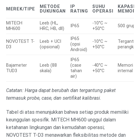
METODE
IP
SUHU
KAPASI
MEREK/TIPE
DUKUNGAN
RATING
OPERASI
MEMOR
MITECH
Leeb (HL,
-10°C ~
IP65
500 grup
MH600
HRC, HB, dll)
+50°C
IP65
NOVOTEST T-
Leeb + UCI
-10°C ~
Tergantu
(opsi
D3
(opsional)
+50°C
perangka
Android)
IP65
Bajameter
Leeb (88
(case
-40°C ~
Memori
TUD3
skala)
tahan
+50°C
internal
air)
Catatan: Harga dapat berubah dan tergantung paket
termasuk probe, case, dan sertifikat kalibrasi.
Tabel di atas menunjukkan bahwa setiap produk memiliki
keunggulan spesifik. MITECH MH600 unggul dalam
ketahanan lingkungan dan kemudahan operasi;
NOVOTEST T-D3 menawarkan fleksibilitas metode dan