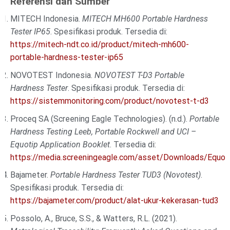
Referensi dan Sumber
MITECH Indonesia.
MITECH MH600 Portable Hardness
Tester IP65
. Spesifikasi produk. Tersedia di:
https://mitech-ndt.co.id/product/mitech-mh600-
portable-hardness-tester-ip65
NOVOTEST Indonesia.
NOVOTEST T-D3 Portable
Hardness Tester
. Spesifikasi produk. Tersedia di:
https://sistemmonitoring.com/product/novotest-t-d3
Proceq SA (Screening Eagle Technologies). (n.d.).
Portable
Hardness Testing Leeb, Portable Rockwell and UCI –
Equotip Application Booklet
. Tersedia di:
https://media.screeningeagle.com/asset/Downloads/Equo
Bajameter.
Portable Hardness Tester TUD3 (Novotest)
.
Spesifikasi produk. Tersedia di:
https://bajameter.com/product/alat-ukur-kekerasan-tud3
Possolo, A., Bruce, S.S., & Watters, R.L. (2021).