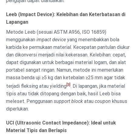
pengujian dapat diandalkan.
Leeb (Impact Device): Kelebihan dan Keterbatasan di
Lapangan
Metode Leeb (sesuai ASTM A956, ISO 16859)
menggunakan
impact device
yang menembakkan bola
karbida ke permukaan material. Kecepatan pantulan diukur
dan dikonversi menjadi nilai kekerasan. Kelebihan: cepat,
dapat digunakan untuk berbagai material logam, dan alat
portabel sangat ringan. Namun, metode ini memerlukan
massa benda uji ≥5 kg dan ketebalan ≥25 mm agar tidak
[3]
terjadi fleksing atau yielding
. Di lapangan, jika material
tipis atau tidak ditopang dengan baik, hasil Leeb bisa
meleset. Penggunaan
support block
atau
coupon
khusus
diperlukan.
UCI (Ultrasonic Contact Impedance): Ideal untuk
Material Tipis dan Berlapis