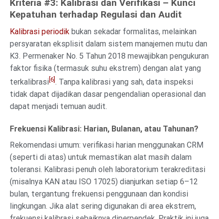
Kriteria #3: Kalibrasi dan Verifikasi – Kunci
Kepatuhan terhadap Regulasi dan Audit
Kalibrasi periodik
bukan sekadar formalitas, melainkan
persyaratan eksplisit dalam sistem manajemen mutu dan
K3. Permenaker No. 5 Tahun 2018 mewajibkan pengukuran
faktor fisika (termasuk suhu ekstrem) dengan alat yang
[6]
terkalibrasi
. Tanpa kalibrasi yang sah, data inspeksi
tidak dapat dijadikan dasar pengendalian operasional dan
dapat menjadi temuan audit.
Frekuensi Kalibrasi: Harian, Bulanan, atau Tahunan?
Rekomendasi umum: verifikasi harian menggunakan CRM
(seperti di atas) untuk memastikan alat masih dalam
toleransi. Kalibrasi penuh oleh laboratorium terakreditasi
(misalnya KAN atau ISO 17025) dianjurkan setiap 6–12
bulan, tergantung frekuensi penggunaan dan kondisi
lingkungan. Jika alat sering digunakan di area ekstrem,
frekuensi kalibrasi sebaiknya diperpendek. Praktik ini juga