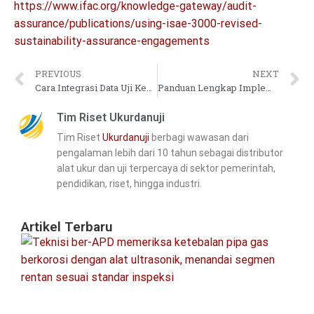
https://www.ifac.org/knowledge-gateway/audit-
assurance/publications/using-isae-3000-revised-
sustainability-assurance-engagements
PREVIOUS
NEXT
Cara Integrasi Data Uji Kekerasan ke Sistem Dokumentasi Elektronik
Panduan Lengkap Implementasi MH600 dalam Preventive Maintenance Alat Berat
Tim Riset Ukurdanuji
Tim Riset
Ukurdanuji
berbagi wawasan dari
pengalaman lebih dari 10 tahun sebagai distributor
alat ukur dan uji terpercaya di sektor pemerintah,
pendidikan, riset, hingga industri.
Artikel Terbaru
Pa
In
Ke
Pi
&