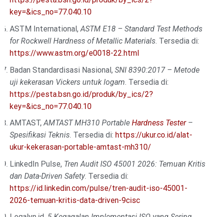
key=&ics_no=77.040.10
ASTM International,
ASTM E18 – Standard Test Methods
for Rockwell Hardness of Metallic Materials
. Tersedia di:
https://www.astm.org/e0018-22.html
Badan Standardisasi Nasional,
SNI 8390:2017 – Metode
uji kekerasan Vickers untuk logam
. Tersedia di:
https://pesta.bsn.go.id/produk/by_ics/2?
key=&ics_no=77.040.10
AMTAST,
AMTAST MH310 Portable
Hardness Tester
–
Spesifikasi Teknis
. Tersedia di:
https://ukur.co.id/alat-
ukur-kekerasan-portable-amtast-mh310/
LinkedIn Pulse,
Tren Audit ISO 45001 2026: Temuan Kritis
dan Data-Driven Safety
. Tersedia di:
https://id.linkedin.com/pulse/tren-audit-iso-45001-
2026-temuan-kritis-data-driven-9cisc
Legalyn.id,
5 Kegagalan Implementasi ISO yang Sering