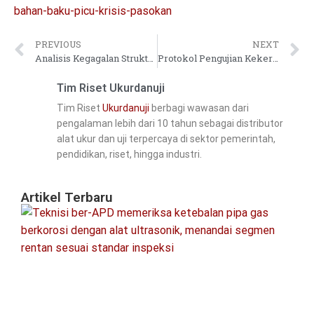
bahan-baku-picu-krisis-pasokan
PREVIOUS
NEXT
Analisis Kegagalan Struktur Konstruksi: Peran Pengujian Kekerasan Material dalam Investigasi Akar Penyebab
Protokol Pengujian Kekerasan Baja Sebelum & Sesudah Las
Tim Riset Ukurdanuji
Tim Riset
Ukurdanuji
berbagi wawasan dari
pengalaman lebih dari 10 tahun sebagai distributor
alat ukur dan uji terpercaya di sektor pemerintah,
pendidikan, riset, hingga industri.
Artikel Terbaru
Pa
In
Ke
Pi
&
Pr
S