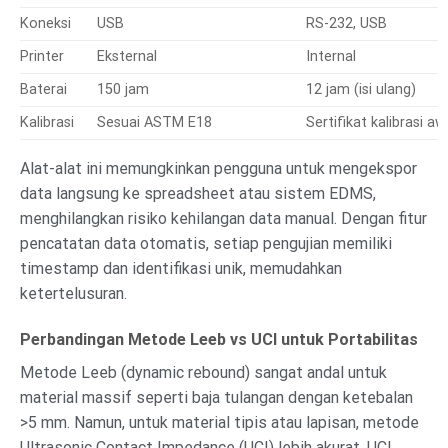
Koneksi
USB
RS-232, USB
Printer
Eksternal
Internal
Baterai
150 jam
12 jam (isi ulang)
Kalibrasi
Sesuai ASTM E18
Sertifikat kalibrasi aw
Alat-alat ini memungkinkan pengguna untuk mengekspor
data langsung ke spreadsheet atau sistem EDMS,
menghilangkan risiko kehilangan data manual. Dengan fitur
pencatatan data otomatis, setiap pengujian memiliki
timestamp dan identifikasi unik, memudahkan
ketertelusuran.
Perbandingan Metode Leeb vs UCI untuk Portabilitas
Metode Leeb (dynamic rebound) sangat andal untuk
material massif seperti baja tulangan dengan ketebalan
>5 mm. Namun, untuk material tipis atau lapisan, metode
Ultrasonic Contact Impedance (UCI) lebih akurat. UCI