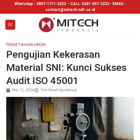
WhatsApp：
0857-1711-2222
• CALL: 0281-657-2222 • EMAIL :
contact@mitech-ndt.co.id
PENGETAHUAN UMUM
Pengujian Kekerasan
Material SNI: Kunci Sukses
Audit ISO 45001
Mei 12, 2026
Tim Riset Ukurdanuji