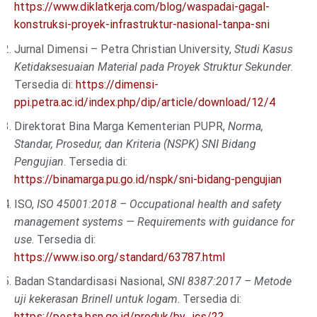
https://www.diklatkerja.com/blog/waspadai-gagal-
konstruksi-proyek-infrastruktur-nasional-tanpa-sni
Jurnal Dimensi – Petra Christian University,
Studi Kasus
Ketidaksesuaian Material pada Proyek Struktur Sekunder
.
Tersedia di:
https://dimensi-
ppi.petra.ac.id/index.php/dip/article/download/12/4
Direktorat Bina Marga Kementerian PUPR,
Norma,
Standar, Prosedur, dan Kriteria (NSPK) SNI Bidang
Pengujian
. Tersedia di:
https://binamarga.pu.go.id/nspk/sni-bidang-pengujian
ISO,
ISO 45001:2018 – Occupational health and safety
management systems — Requirements with guidance for
use
. Tersedia di:
https://www.iso.org/standard/63787.html
Badan Standardisasi Nasional,
SNI 8387:2017 – Metode
uji kekerasan Brinell untuk logam
. Tersedia di:
https://pesta.bsn.go.id/produk/by_ics/2?