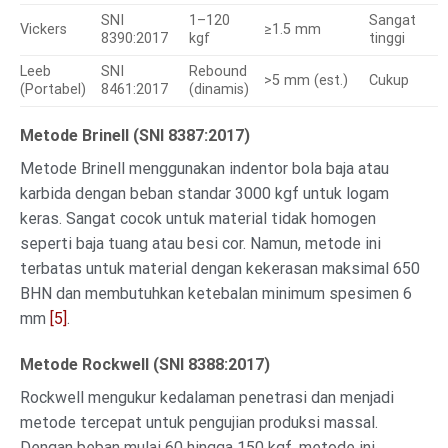
SNI
1–120
Sangat
Vickers
≥1.5 mm
8390:2017
kgf
tinggi
Leeb
SNI
Rebound
>5 mm (est.)
Cukup
(Portabel)
8461:2017
(dinamis)
Metode Brinell (SNI 8387:2017)
Metode Brinell menggunakan indentor bola baja atau
karbida dengan beban standar 3000 kgf untuk logam
keras. Sangat cocok untuk material tidak homogen
seperti baja tuang atau besi cor. Namun, metode ini
terbatas untuk material dengan kekerasan maksimal 650
BHN dan membutuhkan ketebalan minimum spesimen 6
mm
[5]
.
Metode Rockwell (SNI 8388:2017)
Rockwell mengukur kedalaman penetrasi dan menjadi
metode tercepat untuk pengujian produksi massal.
Dengan beban mulai 60 hingga 150 kgf, metode ini