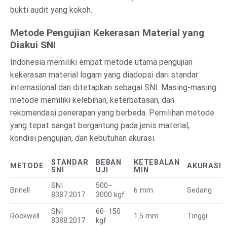
bukti audit yang kokoh.
Metode Pengujian Kekerasan Material yang
Diakui SNI
Indonesia memiliki empat metode utama pengujian
kekerasan material logam yang diadopsi dari standar
internasional dan ditetapkan sebagai SNI. Masing-masing
metode memiliki kelebihan, keterbatasan, dan
rekomendasi penerapan yang berbeda. Pemilihan metode
yang tepat sangat bergantung pada jenis material,
kondisi pengujian, dan kebutuhan akurasi.
STANDAR
BEBAN
KETEBALAN
METODE
AKURASI
SNI
UJI
MIN
SNI
500–
Brinell
6 mm
Sedang
8387:2017
3000 kgf
SNI
60–150
Rockwell
1.5 mm
Tinggi
8388:2017
kgf