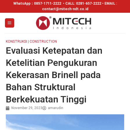
WhatsApp：
0857-1711-2222
• CALL: 0281-657-2222 • EMAIL :
contact@mitech-ndt.co.id
KONSTRUKSI | CONSTRUCTION
Evaluasi Ketepatan dan
Ketelitian Pengukuran
Kekerasan Brinell pada
Bahan Struktural
Berkekuatan Tinggi
November 29, 2023
amarudin