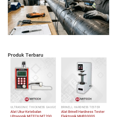
Sa
un
In
Pi
Ta
Ni
Agu
20
Produk Terbaru
ULTRASONIC THICKNESS GAUGE
BRINELL HARDNESS TESTER
Alat Ukur Ketebalan
Alat Brinell Hardness Tester
Ultrasonik MITECH MT200
Elektronik MHB3000S