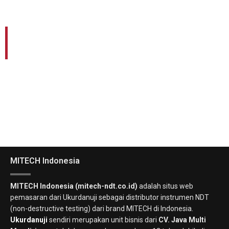
Ingin Konsultasi Alat Apa yang Tepat
untuk Industri Anda?
KONTAK KAMI
MITECH Indonesia
MITECH Indonesia (mitech-ndt.co.id)
adalah situs web
pemasaran dari Ukurdanuji sebagai distributor instrumen NDT
(non-destructive testing) dari brand MITECH di Indonesia.
Ukurdanuji
sendiri merupakan unit bisnis dari
CV. Java Multi