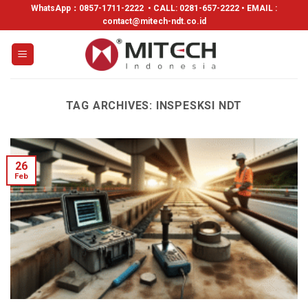
WhatsApp：
0857-1711-2222
• CALL: 0281-657-2222 • EMAIL :
contact@mitech-ndt.co.id
TAG ARCHIVES:
INSPESKSI NDT
26
Feb