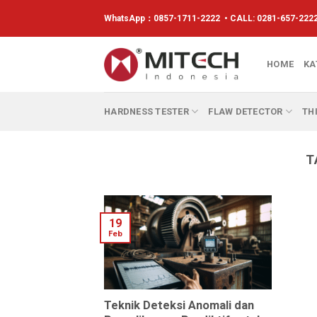
WhatsApp：
0857-1711-2222
• CALL: 0281-657-2222
HOME
KA
HARDNESS TESTER
FLAW DETECTOR
TH
T
19
Feb
Teknik Deteksi Anomali dan