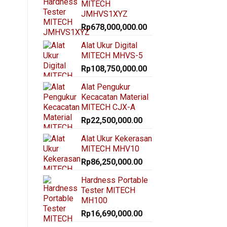
MITECH
JMHVS1XYZ
Rp
678,000,000.00
Alat Ukur Digital
MITECH MHVS-5
Rp
108,750,000.00
Alat Pengukur
Kecacatan Material
MITECH CJX-A
Rp
22,500,000.00
Alat Ukur Kekerasan
MITECH MHV10
Rp
86,250,000.00
Hardness Portable
Tester MITECH
MH100
Rp
16,690,000.00