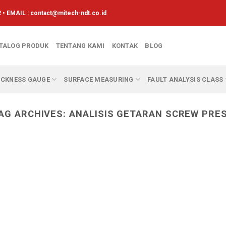
 • EMAIL :
contact@mitech-ndt.co.id
TALOG PRODUK
TENTANG KAMI
KONTAK
BLOG
ICKNESS GAUGE
SURFACE MEASURING
FAULT ANALYSIS CLASS
AG ARCHIVES:
ANALISIS GETARAN SCREW PRE