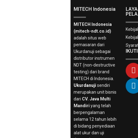
MITECH Indonesia
LAY
PEL
MITECH Indonesia
Kebija
KONTAK KAMI
(mitech-ndt.co.id)
Kebija
adalah situs web
pemasaran dari
Syara
IKUT
Ukurdanuji sebagai
distributor instrumen
NDT (non-destructive
testing) dari brand
MITECH di Indonesia.
Ukurdanuji
sendiri
merupakan unit bisnis
dari
CV. Java Multi
Mandiri
yang telah
berpengalaman
selama 12 tahun lebih
di bidang penyediaan
alat ukur dan uji