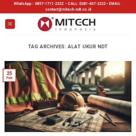
WhatsApp：
0857-1711-2222
• CALL: 0281-657-2222 • EMAIL :
contact@mitech-ndt.co.id
TAG ARCHIVES:
ALAT UKUR NDT
25
Feb