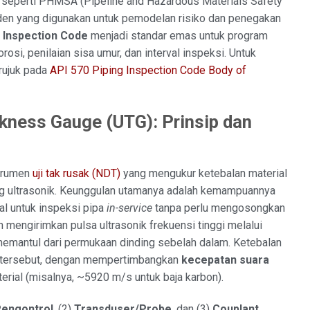
si seperti PHMSA (Pipeline and Hazardous Materials Safety
iden yang digunakan untuk pemodelan risiko dan penegakan
g Inspection Code
menjadi standar emas untuk program
orosi, penilaian sisa umur, dan interval inspeksi. Untuk
rujuk pada
API 570 Piping Inspection Code Body of
kness Gauge (UTG): Prinsip dan
trumen
uji tak rusak (NDT)
yang mengukur ketebalan material
g ultrasonik. Keunggulan utamanya adalah kemampuannya
al untuk inspeksi pipa
in-service
tanpa perlu mengosongkan
 mengirimkan pulsa ultrasonik frekuensi tinggi melalui
memantul dari permukaan dinding sebelah dalam. Ketebalan
tersebut, dengan mempertimbangkan
kecepatan suara
erial (misalnya, ~5920 m/s untuk baja karbon).
Pengontrol
, (2)
Transduser/Probe
, dan (3)
Couplant
.