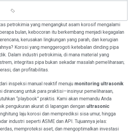
ilitas petrokimia yang mengangkut asam korosif mengalami
eberapa bulan, kebocoran itu berkembang menjadi kegagalan
rencana, kerusakan lingkungan yang parah, dan kerugian
alahnya? Korosi yang menggerogoti ketebalan dinding pipa
ik. Dalam industri petrokimia, di mana material yang
kstrem, integritas pipa bukan sekadar masalah pemeliharaan;
rasi, dan profitabilitas.
ari inspeksi manual reaktif menuju
monitoring ultrasonik
i dirancang untuk para praktisi—insinyur pemeliharaan,
utuhkan “playbook” praktis. Kami akan memandu Anda
knik pengukuran akurat di lapangan dengan
ultrasonic
enghitung laju korosi dan memprediksi sisa umur, hingga
dar industri seperti ASME dan API. Tujuannya jelas:
erdas, memproteksi aset, dan mengoptimalkan investasi