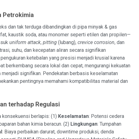
n Petrokimia
leks dan tak terduga dibandingkan di pipa minyak & gas
at, kaustik soda, atau monomer seperti etilen dan propilen—
masuk
uniform attack
,
pitting
(lubang),
crevice corrosion
, dan
trasi, suhu, dan kecepatan aliran secara signifikan
 pengukuran ketebalan yang presisi menjadi krusial karena
pat berkembang secara lokal dan cepat, mengurangi kekuatan
ta menjadi signifikan. Pendekatan berbasis keselamatan
nekankan pentingnya memahami kompatibilitas material dan
an terhadap Regulasi
 konsekuensi berlapis: (1)
Keselamatan
: Potensi cedera
 paparan bahan kimia beracun. (2)
Lingkungan
: Tumpahan
l
: Biaya perbaikan darurat, downtime produksi, denda