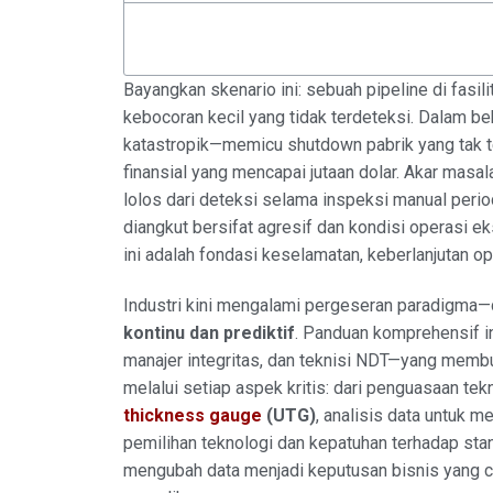
Bayangkan skenario ini: sebuah pipeline di fas
kebocoran kecil yang tidak terdeteksi. Dalam b
katastropik—memicu shutdown pabrik yang tak te
finansial yang mencapai jutaan dolar. Akar mas
lolos dari deteksi selama inspeksi manual period
diangkut bersifat agresif dan kondisi operasi e
ini adalah fondasi keselamatan, keberlanjutan ope
Industri kini mengalami pergeseran paradigma—d
kontinu dan prediktif
. Panduan komprehensif in
manajer integritas, dan teknisi NDT—yang memb
melalui setiap aspek kritis: dari penguasaan te
thickness gauge
(UTG)
, analisis data untuk m
pemilihan teknologi dan kepatuhan terhadap stan
mengubah data menjadi keputusan bisnis yang c