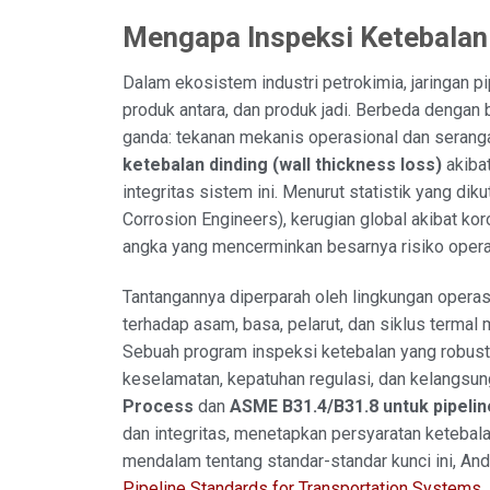
Mengapa Inspeksi Ketebalan 
Dalam ekosistem industri petrokimia, jaringan pi
produk antara, dan produk jadi. Berbeda dengan 
ganda: tekanan mekanis operasional dan seranga
ketebalan dinding (wall thickness loss)
akiba
integritas sistem ini. Menurut statistik yang di
Corrosion Engineers), kerugian global akibat ko
angka yang mencerminkan besarnya risiko operasi
Tantangannya diperparah oleh lingkungan operas
terhadap asam, basa, pelarut, dan siklus terma
Sebuah program inspeksi ketebalan yang robust 
keselamatan, kepatuhan regulasi, dan kelangsun
Process
dan
ASME B31.4/B31.8 untuk pipelin
dan integritas, menetapkan persyaratan keteba
mendalam tentang standar-standar kunci ini, And
Pipeline Standards for Transportation Systems
.