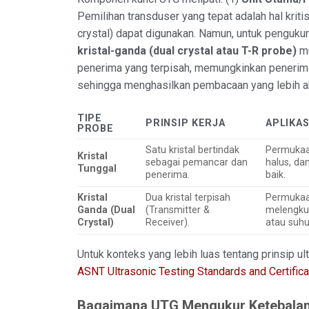
Pemilihan transduser yang tepat adalah hal kritis
crystal) dapat digunakan. Namun, untuk penguku
kristal-ganda (dual crystal atau T-R probe)
mu
penerima yang terpisah, memungkinkan penerima
sehingga menghasilkan pembacaan yang lebih aku
TIPE
PRINSIP KERJA
APLIKAS
PROBE
Satu kristal bertindak
Permukaa
Kristal
sebagai pemancar dan
halus, dan
Tunggal
penerima.
baik.
Kristal
Dua kristal terpisah
Permuka
Ganda (Dual
(Transmitter &
melengkun
Crystal)
Receiver).
atau suhu 
Untuk konteks yang lebih luas tentang prinsip ult
ASNT Ultrasonic Testing Standards and Certific
Bagaimana UTG Mengukur Ketebalan