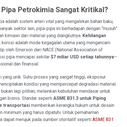
Pipa Petrokimia Sangat Kritikal?
pa adalah sistem arteri vital yang mengalirkan bahan baku,
banyak sektor lain, pipa-pipa ini berhadapan dengan “musuh”
n kimiawi dari material yang diangkutnya.
Kehilangan
t korosi adalah mode kegagalan utama yang mengancam
kutip oleh Emerson dari NACE (National Association of
rosi pipa mencapai sekitar
$7 miliar USD setiap tahunnya
—
onal dan finansial .
i yang unik. Suhu proses yang sangat tinggi, eksposur
l menciptakan kondisi yang mempercepat degradasi material.
bukan lagi pilihan, melainkan kebutuhan mendasar untuk
gan bisnis. Standar seperti
ASME B31.3 untuk Piping
e transportasi
memberikan kerangka hukum untuk desain
lan minimum yang harus dipatuhi. Untuk pemahaman
a dapat merujuk pada sumber otoritatif seperti
ASME B31