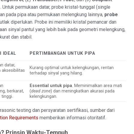
. Untuk permukaan datar, probe kristal-tunggal (single
ran pada pipa atau permukaan melengkung lainnya,
probe
tlak diperlukan. Probe ini memiliki kristal pemancar dan
an sinyal pantul yang lebih baik pada geometri melengkung,
rat dan stabil.
I IDEAL
PERTIMBANGAN UNTUK PIPA
n datar,
Kurang optimal untuk kelengkungan, rentan
 aksesibilitas
terhadap sinyal yang hilang.
an
Essential untuk pipa
. Meminimalkan area mati
g, berkarat,
(
dead zone
) dan meningkatkan akurasi pada
tinggi.
kelengkungan.
rasonic testing dan persyaratan sertifikasi, sumber dari
ation Requirements
memberikan informasi otoritatif.
? Prinsip Waktu-Tempuh