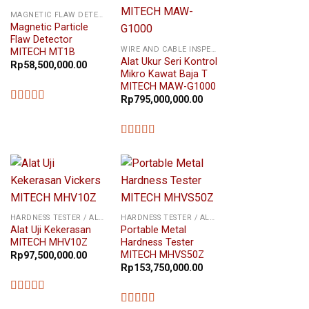
MAGNETIC FLAW DETECTOR
Magnetic Particle
Flaw Detector
WIRE AND CABLE INSPECTION
MITECH MT1B
Alat Ukur Seri Kontrol
Rp
58,500,000.00
Mikro Kawat Baja T
MITECH MAW-G1000
Rp
795,000,000.00
★★★★★
★★★★★
HARDNESS TESTER / ALAT UKUR KEKERASAN
HARDNESS TESTER / ALAT UKUR KEKERASAN
Alat Uji Kekerasan
Portable Metal
MITECH MHV10Z
Hardness Tester
MITECH MHVS50Z
Rp
97,500,000.00
Rp
153,750,000.00
★★★★★