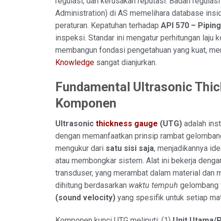
regulasi, dan kerusakan reputasi. Badan regula
Administration) di AS memelihara database ins
peraturan. Kepatuhan terhadap
API 570 – Pipin
inspeksi. Standar ini mengatur perhitungan laju k
membangun fondasi pengetahuan yang kuat, me
Knowledge
sangat dianjurkan.
Fundamental Ultrasonic Thic
Komponen
Ultrasonic
thickness gauge
(UTG)
adalah ins
dengan memanfaatkan prinsip rambat gelomban
mengukur dari
satu sisi saja
, menjadikannya ide
atau membongkar sistem. Alat ini bekerja dengan
transduser, yang merambat dalam material dan 
dihitung berdasarkan
waktu tempuh
gelombang 
(sound velocity)
yang spesifik untuk setiap mat
Komponen kunci UTG meliputi: (1)
Unit Utama/