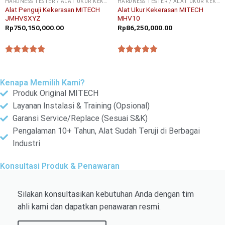
HARDNESS TESTER / ALAT UKUR KEKERASAN
HARDNESS TESTER / ALAT UKUR KEKERASAN
Alat Penguji Kekerasan MITECH
Alat Ukur Kekerasan MITECH
JMHVSXYZ
MHV10
Rp
750,150,000.00
Rp
86,250,000.00
★★★★★
★★★★★
Kenapa Memilih Kami?
Produk Original MITECH
Layanan Instalasi & Training (Opsional)
Garansi Service/Replace (Sesuai S&K)
Pengalaman 10+ Tahun, Alat Sudah Teruji di Berbagai
Industri
Konsultasi Produk & Penawaran
Silakan konsultasikan kebutuhan Anda dengan tim
ahli kami dan dapatkan penawaran resmi.