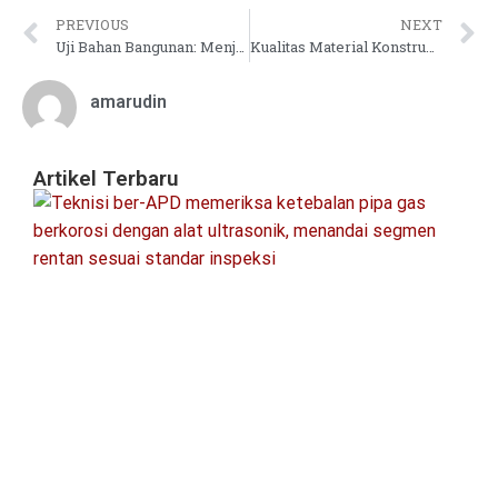
PREVIOUS
NEXT
Uji Bahan Bangunan: Menjamin Ketahanan dan Daya Tahan Konstruksi
Kualitas Material Konstruksi: Mengoptimalkan Efisiensi dan Keandalan Proyek
amarudin
Artikel Terbaru
Pa
In
Ke
Pi
&
Pr
S
Re
Agu
20