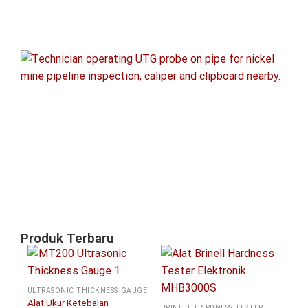
Ef
UT
Po
Sa
un
In
Pi
Ta
Ni
Agu
20
Produk Terbaru
ULTRASONIC THICKNESS GAUGE
Alat Ukur Ketebalan
BRINELL HARDNESS TESTER