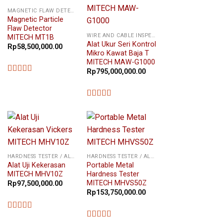
MAGNETIC FLAW DETECTOR
Magnetic Particle
Flaw Detector
WIRE AND CABLE INSPECTION
MITECH MT1B
Alat Ukur Seri Kontrol
Rp
58,500,000.00
Mikro Kawat Baja T
MITECH MAW-G1000
Rp
795,000,000.00
★★★★★
★★★★★
HARDNESS TESTER / ALAT UKUR KEKERASAN
HARDNESS TESTER / ALAT UKUR KEKERASAN
Alat Uji Kekerasan
Portable Metal
MITECH MHV10Z
Hardness Tester
MITECH MHVS50Z
Rp
97,500,000.00
Rp
153,750,000.00
★★★★★