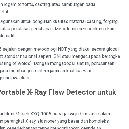
n logam tertentu, casting, atau sambungan pada
etat.
igunakan untuk pengujian kualitas material casting, forging,
n atau peralatan pertahanan. Metode ini memberikan rekam
k audit.
5 sejalan dengan metodologi NDT yang diakui secara global.
gat standar nasional seperti SNI atau mengacu pada kerangka
esting of welds). Dengan mengadopsi alat ini, perusahaan
i juga membangun sistem jaminan kualitas yang
ggungjawabkan.
ortable X-Ray Flaw Detector untuk
adirkan Mitech XXQ-1005 sebagai wujud inovasi dalam
an perangkat X-ray stasioner yang besar dan kompleks,
as dan kesederhanaan tanpa mengorbankan keandalan.