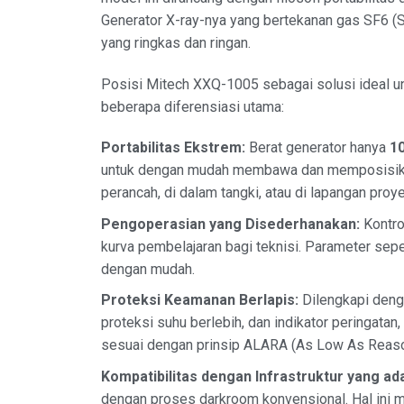
Generator X-ray-nya yang bertekanan gas SF6 (Su
yang ringkas dan ringan.
Posisi Mitech XXQ-1005 sebagai solusi ideal un
beberapa diferensiasi utama:
Portabilitas Ekstrem:
Berat generator hanya
1
untuk dengan mudah membawa dan memposisikan p
perancah, di dalam tangki, atau di lapangan proye
Pengoperasian yang Disederhanakan:
Kontro
kurva pembelajaran bagi teknisi. Parameter sepe
dengan mudah.
Proteksi Keamanan Berlapis:
Dilengkapi denga
proteksi suhu berlebih, dan indikator peringat
sesuai dengan prinsip ALARA (As Low As Reaso
Kompatibilitas dengan Infrastruktur yang ad
dengan proses darkroom konvensional. Hal ini