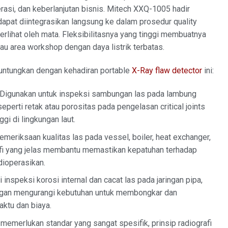
asi, dan keberlanjutan bisnis. Mitech XXQ-1005 hadir
 dapat diintegrasikan langsung ke dalam prosedur quality
erlihat oleh mata. Fleksibilitasnya yang tinggi membuatnya
 atau area workshop dengan daya listrik terbatas.
diuntungkan dengan kehadiran portable
X-Ray flaw detector
ini:
Digunakan untuk inspeksi sambungan las pada lambung
 seperti retak atau porositas pada pengelasan critical joints
gi di lingkungan laut.
meriksaan kualitas las pada vessel, boiler, heat exchanger,
fi yang jelas membantu memastikan kepatuhan terhadap
dioperasikan.
 inspeksi korosi internal dan cacat las pada jaringan pipa,
pangan mengurangi kebutuhan untuk membongkar dan
tu dan biaya.
emerlukan standar yang sangat spesifik, prinsip radiografi