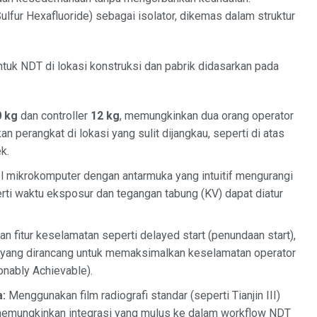
lfur Hexafluoride) sebagai isolator, dikemas dalam struktur
tuk NDT di lokasi konstruksi dan pabrik didasarkan pada
0 kg
dan controller
12 kg
, memungkinkan dua orang operator
erangkat di lokasi yang sulit dijangkau, seperti di atas
k.
l mikrokomputer dengan antarmuka yang intuitif mengurangi
rti waktu eksposur dan tegangan tabung (KV) dapat diatur
n fitur keselamatan seperti delayed start (penundaan start),
an, yang dirancang untuk memaksimalkan keselamatan operator
nably Achievable).
a:
Menggunakan film radiografi standar (seperti Tianjin III)
 memungkinkan integrasi yang mulus ke dalam workflow NDT