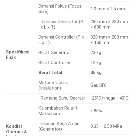
Dimensi Fokus (Focus
1.0 mm × 2.5 mm
Size)
Dimensi Generator (P
280 mm × 280 mm
x L x T)
× 680 mm
Dimensi Controller (P x
320 mm × 280 mm
L x T)
× 160 mm
Spesifikasi
Berat Generator
23 kg
Fisik
Berat Controller
12 kg
Berat Total
35 kg
Metode Isolasi
Gas SF6
(Insulation)
Rentang Suhu Operasi
-25°C hingga +40°C
Kelembaban Relatif
≤ 85%
Maksimum
Tekanan Kerja Aman
Kondisi
0.35 – 0.50 MPa
(Generator)
Operasi &