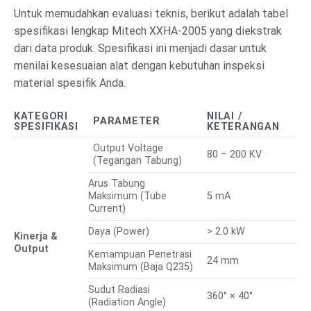
Untuk memudahkan evaluasi teknis, berikut adalah tabel
spesifikasi lengkap Mitech XXHA-2005 yang diekstrak
dari data produk. Spesifikasi ini menjadi dasar untuk
menilai kesesuaian alat dengan kebutuhan inspeksi
material spesifik Anda.
KATEGORI
NILAI /
PARAMETER
SPESIFIKASI
KETERANGAN
Output Voltage
80 – 200 KV
(Tegangan Tabung)
Arus Tabung
Maksimum (Tube
5 mA
Current)
Daya (Power)
> 2.0 kW
Kinerja &
Output
Kemampuan Penetrasi
24 mm
Maksimum (Baja Q235)
Sudut Radiasi
360° × 40°
(Radiation Angle)