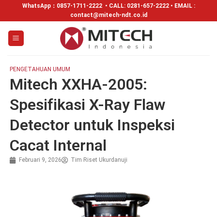
WhatsApp：
0857-1711-2222
• CALL: 0281-657-2222 • EMAIL :
contact@mitech-ndt.co.id
PENGETAHUAN UMUM
Mitech XXHA-2005:
Spesifikasi X-Ray Flaw
Detector untuk Inspeksi
Cacat Internal
Februari 9, 2026
Tim Riset Ukurdanuji