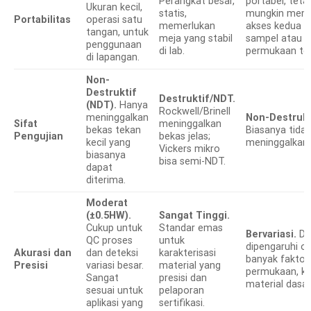
Perangkat besar,
portabel, teta
Ukuran kecil,
statis,
mungkin meme
Portabilitas
operasi satu
memerlukan
akses kedua si
tangan, untuk
meja yang stabil
sampel atau k
penggunaan
di lab.
permukaan ter
di lapangan.
Non-
Destruktif
Destruktif/NDT.
(NDT).
Hanya
Rockwell/Brinell
meninggalkan
Non-Destrukt
Sifat
meninggalkan
bekas tekan
Biasanya tida
Pengujian
bekas jelas;
kecil yang
meninggalkan 
Vickers mikro
biasanya
bisa semi-NDT.
dapat
diterima.
Moderat
(±0.5HW).
Sangat Tinggi.
Cukup untuk
Standar emas
Bervariasi.
Da
QC proses
untuk
dipengaruhi ol
Akurasi dan
dan deteksi
karakterisasi
banyak faktor 
Presisi
variasi besar.
material yang
permukaan, ke
Sangat
presisi dan
material dasar
sesuai untuk
pelaporan
aplikasi yang
sertifikasi.