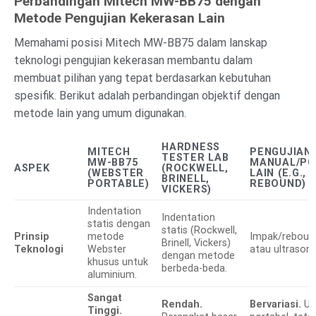
Perbandingan Mitech MW-BB75 dengan
Metode Pengujian Kekerasan Lain
Memahami posisi Mitech MW-BB75 dalam lanskap
teknologi pengujian kekerasan membantu dalam
membuat pilihan yang tepat berdasarkan kebutuhan
spesifik. Berikut adalah perbandingan objektif dengan
metode lain yang umum digunakan.
HARDNESS
MITECH
PENGUJIAN
TESTER LAB
MW-BB75
MANUAL/PO
ASPEK
(ROCKWELL,
(WEBSTER
LAIN (E.G., 
BRINELL,
PORTABLE)
REBOUND)
VICKERS)
Indentation
Indentation
statis dengan
statis (Rockwell,
Prinsip
metode
Impak/reboun
Brinell, Vickers)
Teknologi
Webster
atau ultrasoni
dengan metode
khusus untuk
berbeda-beda.
aluminium.
Sangat
Rendah.
Bervariasi.
Um
Tinggi.