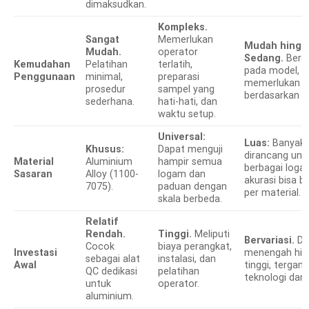
dimaksudkan.
Kompleks.
Sangat
Memerlukan
Mudah hingg
Mudah.
operator
Sedang.
Berg
Kemudahan
Pelatihan
terlatih,
pada model, 
Penggunaan
minimal,
preparasi
memerlukan k
prosedur
sampel yang
berdasarkan m
sederhana.
hati-hati, dan
waktu setup.
Universal:
Luas:
Banyak 
Khusus:
Dapat menguji
dirancang unt
Material
Aluminium
hampir semua
berbagai logam
Sasaran
Alloy (1100-
logam dan
akurasi bisa be
7075).
paduan dengan
per material.
skala berbeda.
Relatif
Rendah.
Tinggi.
Meliputi
Bervariasi.
Da
Cocok
biaya perangkat,
Investasi
menengah hin
sebagai alat
instalasi, dan
Awal
tinggi, tergan
QC dedikasi
pelatihan
teknologi dan f
untuk
operator.
aluminium.