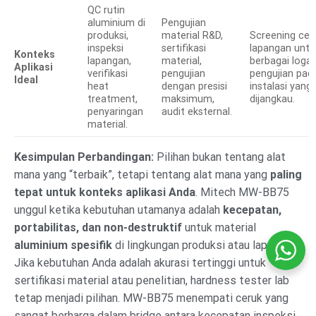
QC rutin
aluminium di
Pengujian
produksi,
material R&D,
Screening cep
inspeksi
sertifikasi
lapangan untu
Konteks
lapangan,
material,
berbagai loga
Aplikasi
verifikasi
pengujian
pengujian pad
Ideal
heat
dengan presisi
instalasi yang 
treatment,
maksimum,
dijangkau.
penyaringan
audit eksternal.
material.
Kesimpulan Perbandingan:
Pilihan bukan tentang alat
mana yang “terbaik”, tetapi tentang alat mana yang
paling
tepat untuk konteks aplikasi Anda
. Mitech MW-BB75
unggul ketika kebutuhan utamanya adalah
kecepatan,
portabilitas, dan non-destruktif
untuk material
aluminium spesifik
di lingkungan produksi atau lapangan.
Jika kebutuhan Anda adalah akurasi tertinggi untuk
sertifikasi material atau penelitian, hardness tester lab
tetap menjadi pilihan. MW-BB75 menempati ceruk yang
sangat berharga dalam bridge antara kecepatan inspeksi