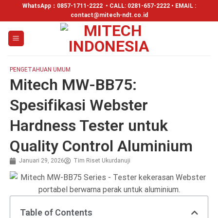
WhatsApp：
0857-1711-2222
• CALL: 0281-657-2222 • EMAIL :
contact@mitech-ndt.co.id
PENGETAHUAN UMUM
Mitech MW-BB75:
Spesifikasi Webster
Hardness Tester untuk
Quality Control Aluminium
Januari 29, 2026
Tim Riset Ukurdanuji
Table of Contents