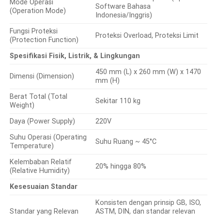
Mode Operasi
Software Bahasa
(Operation Mode)
Indonesia/Inggris)
Fungsi Proteksi
Proteksi Overload, Proteksi Limit
(Protection Function)
Spesifikasi Fisik, Listrik, & Lingkungan
450 mm (L) x 260 mm (W) x 1470
Dimensi (Dimension)
mm (H)
Berat Total (Total
Sekitar 110 kg
Weight)
Daya (Power Supply)
220V
Suhu Operasi (Operating
Suhu Ruang ~ 45°C
Temperature)
Kelembaban Relatif
20% hingga 80%
(Relative Humidity)
Kesesuaian Standar
Konsisten dengan prinsip GB, ISO,
Standar yang Relevan
ASTM, DIN, dan standar relevan