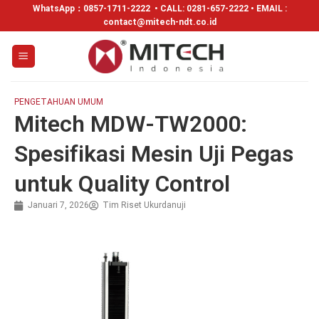
WhatsApp：
0857-1711-2222
• CALL: 0281-657-2222 • EMAIL :
contact@mitech-ndt.co.id
PENGETAHUAN UMUM
Mitech MDW-TW2000:
Spesifikasi Mesin Uji Pegas
untuk Quality Control
Januari 7, 2026
Tim Riset Ukurdanuji