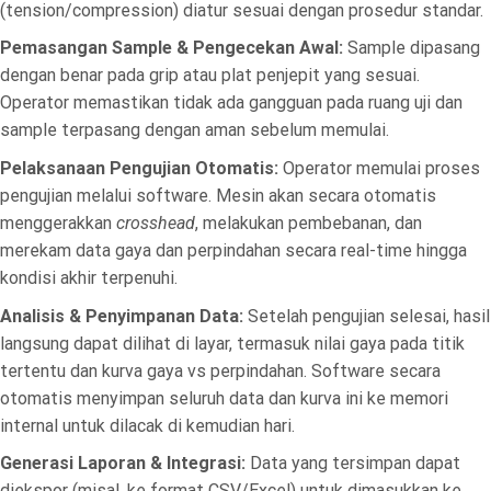
(tension/compression) diatur sesuai dengan prosedur standar.
Pemasangan Sample & Pengecekan Awal:
Sample dipasang
dengan benar pada grip atau plat penjepit yang sesuai.
Operator memastikan tidak ada gangguan pada ruang uji dan
sample terpasang dengan aman sebelum memulai.
Pelaksanaan Pengujian Otomatis:
Operator memulai proses
pengujian melalui software. Mesin akan secara otomatis
menggerakkan
crosshead
, melakukan pembebanan, dan
merekam data gaya dan perpindahan secara real-time hingga
kondisi akhir terpenuhi.
Analisis & Penyimpanan Data:
Setelah pengujian selesai, hasil
langsung dapat dilihat di layar, termasuk nilai gaya pada titik
tertentu dan kurva gaya vs perpindahan. Software secara
otomatis menyimpan seluruh data dan kurva ini ke memori
internal untuk dilacak di kemudian hari.
Generasi Laporan & Integrasi:
Data yang tersimpan dapat
diekspor (misal, ke format CSV/Excel) untuk dimasukkan ke