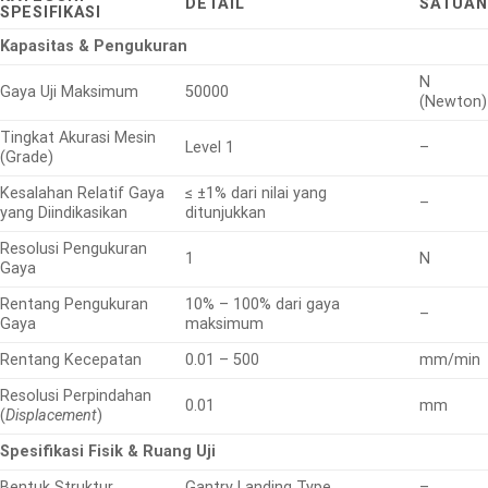
DETAIL
SATUAN
SPESIFIKASI
Kapasitas & Pengukuran
N
Gaya Uji Maksimum
50000
(Newton)
Tingkat Akurasi Mesin
Level 1
–
(Grade)
Kesalahan Relatif Gaya
≤ ±1% dari nilai yang
–
yang Diindikasikan
ditunjukkan
Resolusi Pengukuran
1
N
Gaya
Rentang Pengukuran
10% – 100% dari gaya
–
Gaya
maksimum
Rentang Kecepatan
0.01 – 500
mm/min
Resolusi Perpindahan
0.01
mm
(
Displacement
)
Spesifikasi Fisik & Ruang Uji
Bentuk Struktur
Gantry Landing Type
–