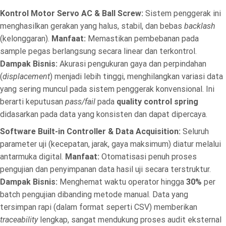
Kontrol Motor Servo AC & Ball Screw:
Sistem penggerak ini
menghasilkan gerakan yang halus, stabil, dan bebas
backlash
(kelonggaran).
Manfaat:
Memastikan pembebanan pada
sample pegas berlangsung secara linear dan terkontrol.
Dampak Bisnis:
Akurasi pengukuran gaya dan perpindahan
(
displacement
) menjadi lebih tinggi, menghilangkan variasi data
yang sering muncul pada sistem penggerak konvensional. Ini
berarti keputusan
pass/fail
pada
quality control spring
didasarkan pada data yang konsisten dan dapat dipercaya.
Software Built-in Controller & Data Acquisition:
Seluruh
parameter uji (kecepatan, jarak, gaya maksimum) diatur melalui
antarmuka digital.
Manfaat:
Otomatisasi penuh proses
pengujian dan penyimpanan data hasil uji secara terstruktur.
Dampak Bisnis:
Menghemat waktu operator hingga
30%
per
batch pengujian dibanding metode manual. Data yang
tersimpan rapi (dalam format seperti CSV) memberikan
traceability
lengkap, sangat mendukung proses audit eksternal