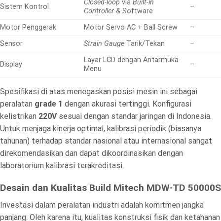
Closed-loop
via
Built-in
Sistem Kontrol
–
Controller
& Software
Motor Penggerak
Motor Servo AC + Ball Screw
–
Sensor
Strain Gauge
Tarik/Tekan
–
Layar LCD dengan Antarmuka
Display
–
Menu
Spesifikasi di atas menegaskan posisi mesin ini sebagai
peralatan
grade 1
dengan akurasi tertinggi. Konfigurasi
kelistrikan
220V
sesuai dengan standar jaringan di Indonesia.
Untuk menjaga kinerja optimal, kalibrasi periodik (biasanya
tahunan) terhadap standar nasional atau internasional sangat
direkomendasikan dan dapat dikoordinasikan dengan
laboratorium kalibrasi terakreditasi.
Desain dan Kualitas Build Mitech MDW-TD 50000S
Investasi dalam peralatan industri adalah komitmen jangka
panjang. Oleh karena itu, kualitas konstruksi fisik dan ketahanan