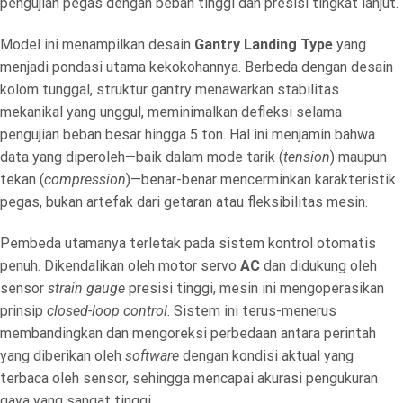
pengujian pegas dengan beban tinggi dan presisi tingkat lanjut.
Model ini menampilkan desain
Gantry Landing Type
yang
menjadi pondasi utama kekokohannya. Berbeda dengan desain
kolom tunggal, struktur gantry menawarkan stabilitas
mekanikal yang unggul, meminimalkan defleksi selama
pengujian beban besar hingga 5 ton. Hal ini menjamin bahwa
data yang diperoleh—baik dalam mode tarik (
tension
) maupun
tekan (
compression
)—benar-benar mencerminkan karakteristik
pegas, bukan artefak dari getaran atau fleksibilitas mesin.
Pembeda utamanya terletak pada sistem kontrol otomatis
penuh. Dikendalikan oleh motor servo
AC
dan didukung oleh
sensor
strain gauge
presisi tinggi, mesin ini mengoperasikan
prinsip
closed-loop control
. Sistem ini terus-menerus
membandingkan dan mengoreksi perbedaan antara perintah
yang diberikan oleh
software
dengan kondisi aktual yang
terbaca oleh sensor, sehingga mencapai akurasi pengukuran
gaya yang sangat tinggi.