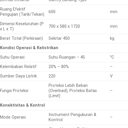
Ruang Efektif
600
mm
Pengujian (Tarik/Tekan)
Dimensi Keseluruhan (P
700 x 580 x 1720
mm
x L x T)
Berat Total (Perkiraan)
Sekitar 450
kg
Kondisi Operasi & Kelistrikan
Suhu Operasi
Suhu Ruangan – 45
°C
Kelembaban Relatif
20% – 80%
–
Sumber Daya Listrik
220
V
Proteksi Lebih Beban
Fungsi Proteksi
(
Overload
), Proteksi Batas
–
(
Limit
)
Konektivitas & Kontrol
Instrument Pengukuran &
Mode Operasi
–
Kontrol