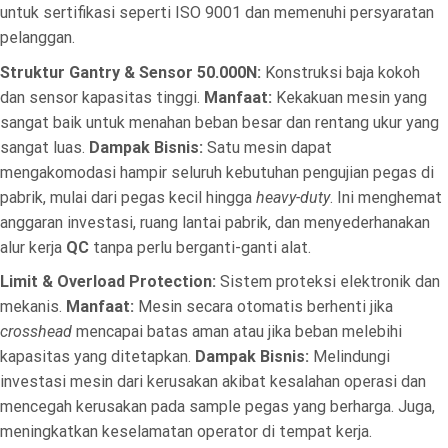
untuk sertifikasi seperti ISO 9001 dan memenuhi persyaratan
pelanggan.
Struktur Gantry & Sensor 50.000N:
Konstruksi baja kokoh
dan sensor kapasitas tinggi.
Manfaat:
Kekakuan mesin yang
sangat baik untuk menahan beban besar dan rentang ukur yang
sangat luas.
Dampak Bisnis:
Satu mesin dapat
mengakomodasi hampir seluruh kebutuhan pengujian pegas di
pabrik, mulai dari pegas kecil hingga
heavy-duty
. Ini menghemat
anggaran investasi, ruang lantai pabrik, dan menyederhanakan
alur kerja
QC
tanpa perlu berganti-ganti alat.
Limit & Overload Protection:
Sistem proteksi elektronik dan
mekanis.
Manfaat:
Mesin secara otomatis berhenti jika
crosshead
mencapai batas aman atau jika beban melebihi
kapasitas yang ditetapkan.
Dampak Bisnis:
Melindungi
investasi mesin dari kerusakan akibat kesalahan operasi dan
mencegah kerusakan pada sample pegas yang berharga. Juga,
meningkatkan keselamatan operator di tempat kerja.