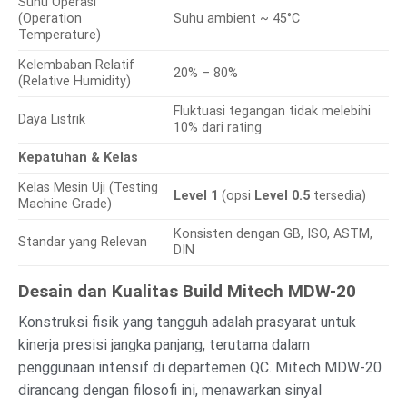
Suhu Operasi
(Operation
Suhu ambient ~ 45°C
Temperature)
Kelembaban Relatif
20% – 80%
(Relative Humidity)
Fluktuasi tegangan tidak melebihi
Daya Listrik
10% dari rating
Kepatuhan & Kelas
Kelas Mesin Uji (Testing
Level 1
(opsi
Level 0.5
tersedia)
Machine Grade)
Konsisten dengan GB, ISO, ASTM,
Standar yang Relevan
DIN
Desain dan Kualitas Build Mitech MDW-20
Konstruksi fisik yang tangguh adalah prasyarat untuk
kinerja presisi jangka panjang, terutama dalam
penggunaan intensif di departemen QC. Mitech MDW-20
dirancang dengan filosofi ini, menawarkan sinyal