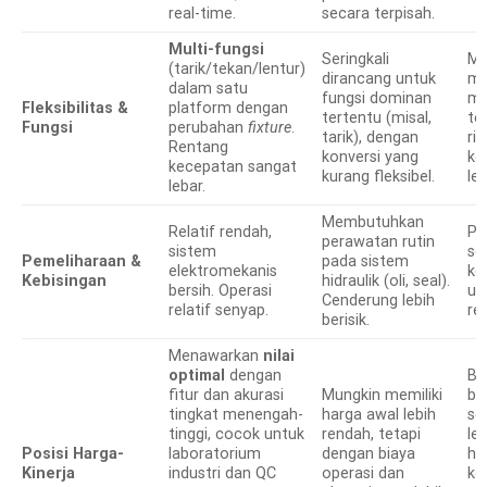
real-time.
secara terpisah.
Multi-fungsi
Seringkali
Mu
(tarik/tekan/lentur)
dirancang untuk
me
dalam satu
fungsi dominan
mu
Fleksibilitas &
platform dengan
tertentu (misal,
te
Fungsi
perubahan
fixture
.
tarik), dengan
ri
Rentang
konversi yang
ko
kecepatan sangat
kurang fleksibel.
le
lebar.
Membutuhkan
Relatif rendah,
Pe
perawatan rutin
sistem
se
Pemeliharaan &
pada sistem
elektromekanis
ke
Kebisingan
hidraulik (oli, seal).
bersih. Operasi
u
Cenderung lebih
relatif senyap.
re
berisik.
Menawarkan
nilai
optimal
dengan
Bi
fitur dan akurasi
Mungkin memiliki
be
tingkat menengah-
harga awal lebih
se
tinggi, cocok untuk
rendah, tetapi
le
Posisi Harga-
laboratorium
dengan biaya
ha
Kinerja
industri dan QC
operasi dan
ko