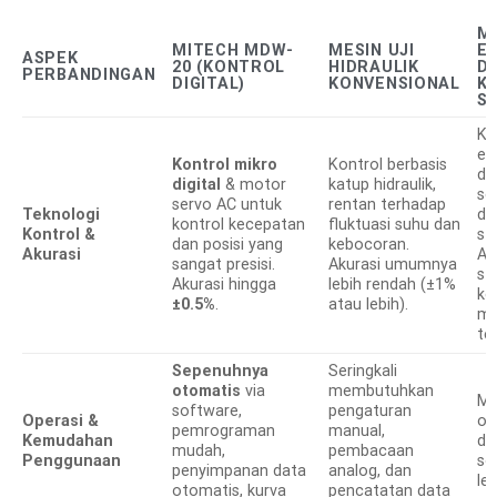
M
MITECH MDW-
MESIN UJI
E
ASPEK
20 (KONTROL
HIDRAULIK
D
PERBANDINGAN
DIGITAL)
KONVENSIONAL
K
S
Ko
el
Kontrol mikro
Kontrol berbasis
da
digital
& motor
katup hidraulik,
se
servo AC untuk
rentan terhadap
Teknologi
de
kontrol kecepatan
fluktuasi suhu dan
Kontrol &
st
dan posisi yang
kebocoran.
Akurasi
Ak
sangat presisi.
Akurasi umumnya
sta
Akurasi hingga
lebih rendah (±1%
ke
±0.5%
.
atau lebih).
mu
te
Sepenuhnya
Seringkali
otomatis
via
membutuhkan
Mu
software,
pengaturan
Operasi &
ot
pemrograman
manual,
Kemudahan
de
mudah,
pembacaan
Penggunaan
so
penyimpanan data
analog, dan
le
otomatis, kurva
pencatatan data