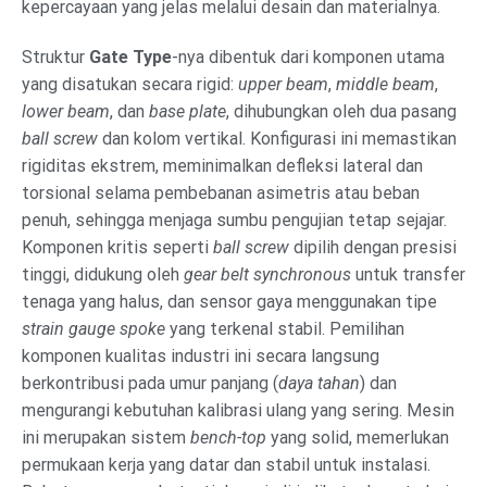
kepercayaan yang jelas melalui desain dan materialnya.
Struktur
Gate Type
-nya dibentuk dari komponen utama
yang disatukan secara rigid:
upper beam
,
middle beam
,
lower beam
, dan
base plate
, dihubungkan oleh dua pasang
ball screw
dan kolom vertikal. Konfigurasi ini memastikan
rigiditas ekstrem, meminimalkan defleksi lateral dan
torsional selama pembebanan asimetris atau beban
penuh, sehingga menjaga sumbu pengujian tetap sejajar.
Komponen kritis seperti
ball screw
dipilih dengan presisi
tinggi, didukung oleh
gear belt synchronous
untuk transfer
tenaga yang halus, dan sensor gaya menggunakan tipe
strain gauge spoke
yang terkenal stabil. Pemilihan
komponen kualitas industri ini secara langsung
berkontribusi pada umur panjang (
daya tahan
) dan
mengurangi kebutuhan kalibrasi ulang yang sering. Mesin
ini merupakan sistem
bench-top
yang solid, memerlukan
permukaan kerja yang datar dan stabil untuk instalasi.