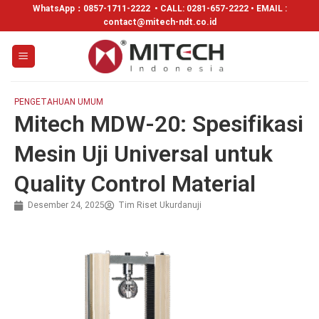
WhatsApp：
0857-1711-2222
• CALL: 0281-657-2222 • EMAIL :
contact@mitech-ndt.co.id
PENGETAHUAN UMUM
Mitech MDW-20: Spesifikasi
Mesin Uji Universal untuk
Quality Control Material
Desember 24, 2025
Tim Riset Ukurdanuji