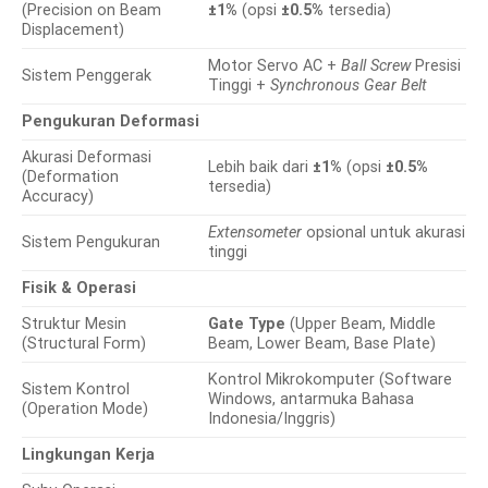
(Precision on Beam
±1%
(opsi
±0.5%
tersedia)
Displacement)
Motor Servo AC +
Ball Screw
Presisi
Sistem Penggerak
Tinggi +
Synchronous Gear Belt
Pengukuran Deformasi
Akurasi Deformasi
Lebih baik dari
±1%
(opsi
±0.5%
(Deformation
tersedia)
Accuracy)
Extensometer
opsional untuk akurasi
Sistem Pengukuran
tinggi
Fisik & Operasi
Struktur Mesin
Gate Type
(Upper Beam, Middle
(Structural Form)
Beam, Lower Beam, Base Plate)
Kontrol Mikrokomputer (Software
Sistem Kontrol
Windows, antarmuka Bahasa
(Operation Mode)
Indonesia/Inggris)
Lingkungan Kerja