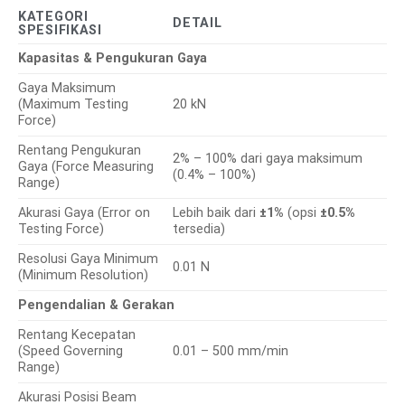
KATEGORI
DETAIL
SPESIFIKASI
Kapasitas & Pengukuran Gaya
Gaya Maksimum
(Maximum Testing
20 kN
Force)
Rentang Pengukuran
2% – 100% dari gaya maksimum
Gaya (Force Measuring
(0.4% – 100%)
Range)
Akurasi Gaya (Error on
Lebih baik dari
±1%
(opsi
±0.5%
Testing Force)
tersedia)
Resolusi Gaya Minimum
0.01 N
(Minimum Resolution)
Pengendalian & Gerakan
Rentang Kecepatan
(Speed Governing
0.01 – 500 mm/min
Range)
Akurasi Posisi Beam