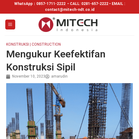
WhatsApp：
0857-1711-2222
• CALL: 0281-657-2222 • EMAIL :
contact@mitech-ndt.co.id
KONSTRUKSI | CONSTRUCTION
Mengukur Keefektifan
Konstruksi Sipil
November 10, 2023
amarudin