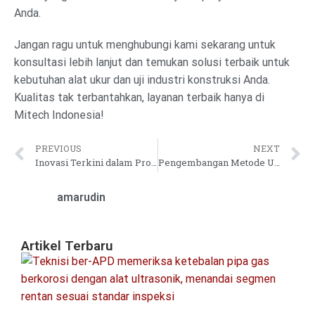
Anda.
Jangan ragu untuk menghubungi kami sekarang untuk
konsultasi lebih lanjut dan temukan solusi terbaik untuk
kebutuhan alat ukur dan uji industri konstruksi Anda.
Kualitas tak terbantahkan, layanan terbaik hanya di
Mitech Indonesia!
PREVIOUS
NEXT
Inovasi Terkini dalam Produksi Komponen Kendaraan
Pengembangan Metode Uji Kekerasan Beton Menggunakan Pendekatan Non-Destruktif Berbasis Ultrasonik
amarudin
Artikel Terbaru
Pa
In
Ke
Pi