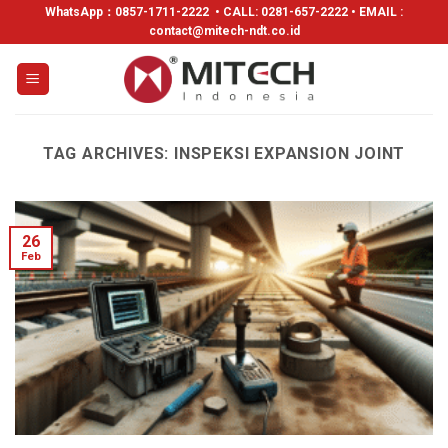
WhatsApp：
0857-1711-2222
• CALL: 0281-657-2222 • EMAIL :
contact@mitech-ndt.co.id
TAG ARCHIVES:
INSPEKSI EXPANSION JOINT
26
Feb