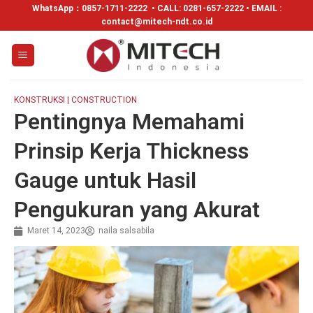
WhatsApp：
0857-1711-2222
• CALL: 0281-657-2222 • EMAIL :
contact@mitech-ndt.co.id
KONSTRUKSI | CONSTRUCTION
Pentingnya Memahami
Prinsip Kerja Thickness
Gauge untuk Hasil
Pengukuran yang Akurat
Maret 14, 2023
naila salsabila