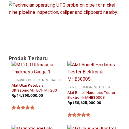
Sa
un
In
Pi
Ta
Ni
Agu
20
Produk Terbaru
ULTRASONIC THICKNESS GAUGE
Alat Ukur Ketebalan
BRINELL HARDNESS TESTER
Ultrasonik MITECH MT200
Alat Brinell Hardness Tester
Rp
14,890,000.00
Elektronik MHB3000S
Rp
158,625,000.00
★★★★★
★★★★★