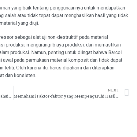
haman yang baik tentang penggunaannya untuk mendapatkan
g salah atau tidak tepat dapat menghasilkan hasil yang tidak
aterial yang diuji.
sor sebagai alat uji non-destruktif pada material
i produksi, mengurangi biaya produksi, dan memastikan
alam produksi. Namun, penting untuk diingat bahwa Barcol
ji awal pada permukaan material komposit dan tidak dapat
teliti. Oleh karena itu, harus dipahami dan diterapkan
at dan konsisten.
NEXT
Mengukur Kekasaran Permukaan untuk Mengetahui Tingkat Abresi pada Bahan dengan Roughness Tester
Memahami Faktor-faktor yang Mempengaruhi Hasil Pengukuran Kekerasan Material dengan Hardness Tester