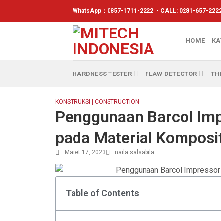
WhatsApp：
0857-1711-2222
• CALL: 0281-657-2222
HOME
KA
HARDNESS TESTER
FLAW DETECTOR
TH
KONSTRUKSI | CONSTRUCTION
Penggunaan Barcol Impr
pada Material Komposi
Maret 17, 2023
naila salsabila
Table of Contents