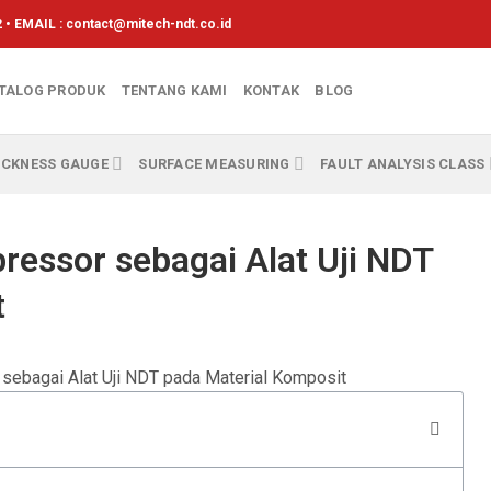
 • EMAIL :
contact@mitech-ndt.co.id
TALOG PRODUK
TENTANG KAMI
KONTAK
BLOG
ICKNESS GAUGE
SURFACE MEASURING
FAULT ANALYSIS CLASS
essor sebagai Alat Uji NDT
t