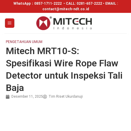
WhatsApp：
0857-1711-2222
• CALL: 0281-657-2222 • EMAIL :
contact@mitech-ndt.co.id
PENGETAHUAN UMUM
Mitech MRT10-S:
Spesifikasi Wire Rope Flaw
Detector untuk Inspeksi Tali
Baja
Desember 11, 2025
Tim Riset Ukurdanuji