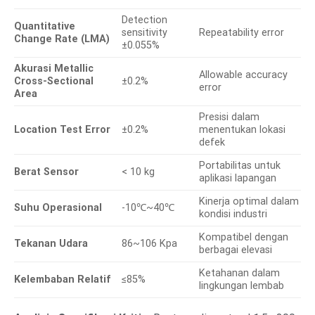
Detection
Quantitative
sensitivity
Repeatability error
Change Rate (LMA)
±0.055%
Akurasi Metallic
Allowable accuracy
Cross-Sectional
±0.2%
error
Area
Presisi dalam
Location Test Error
±0.2%
menentukan lokasi
defek
Portabilitas untuk
Berat Sensor
< 10 kg
aplikasi lapangan
Kinerja optimal dalam
Suhu Operasional
-10℃~40℃
kondisi industri
Kompatibel dengan
Tekanan Udara
86~106 Kpa
berbagai elevasi
Ketahanan dalam
Kelembaban Relatif
≤85%
lingkungan lembab