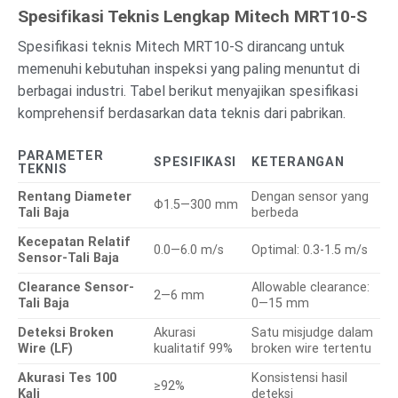
Spesifikasi Teknis Lengkap Mitech MRT10-S
Spesifikasi teknis Mitech MRT10-S dirancang untuk
memenuhi kebutuhan inspeksi yang paling menuntut di
berbagai industri. Tabel berikut menyajikan spesifikasi
komprehensif berdasarkan data teknis dari pabrikan.
PARAMETER
SPESIFIKASI
KETERANGAN
TEKNIS
Rentang Diameter
Dengan sensor yang
Φ1.5—300 mm
Tali Baja
berbeda
Kecepatan Relatif
0.0—6.0 m/s
Optimal: 0.3-1.5 m/s
Sensor-Tali Baja
Clearance Sensor-
Allowable clearance:
2—6 mm
Tali Baja
0—15 mm
Deteksi Broken
Akurasi
Satu misjudge dalam
Wire (LF)
kualitatif 99%
broken wire tertentu
Akurasi Tes 100
Konsistensi hasil
≥92%
Kali
deteksi