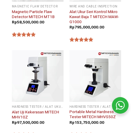
MAGNETIC FLAW DETECTOR
WIRE AND CABLE INSPECTION
Magnetic Particle Flaw
Alat Ukur Seri Kontrol Mikro
Detector MITECH MT1B
Kawat Baja T MITECH MAW-
G1000
Rp
58,500,000.00
Rp
795,000,000.00
★★★★★
★★★★★
HARDNESS TESTER / ALAT UKUR KEKERASAN
HARDNESS TESTER / ALAT UKUR KEKERASAN
Portable Metal Hardness
Alat Uji Kekerasan MITECH
Tester MITECH MHVS50Z
MHV10Z
Rp
153,750,000.00
Rp
97,500,000.00