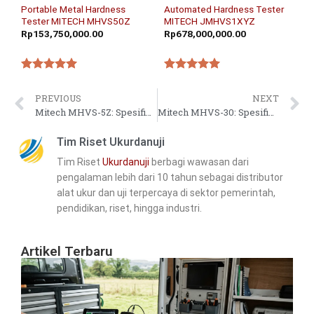
Portable Metal Hardness
Automated Hardness Tester
Tester MITECH MHVS50Z
MITECH JMHVS1XYZ
Rp
153,750,000.00
Rp
678,000,000.00
★★★★★
★★★★★
PREVIOUS
NEXT
Mitech MHVS-5Z: Spesifikasi Hardness Tester Automatic untuk Material Tipis
Mitech MHVS-30: Spesifikasi Hardness Tester Digital untuk Quality Control
Tim Riset Ukurdanuji
Tim Riset
Ukurdanuji
berbagi wawasan dari
pengalaman lebih dari 10 tahun sebagai distributor
alat ukur dan uji terpercaya di sektor pemerintah,
pendidikan, riset, hingga industri.
Artikel Terbaru
Pa
In
Ke
Pi