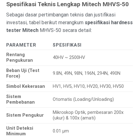
Spesifikasi Teknis Lengkap Mitech MHVS-50
Sebagai dasar pertimbangan teknis dan justifikasi
investasi, tabel berikut merangkum
spesifikasi hardness
tester Mitech
MHVS-50 secara detail:
PARAMETER
SPESIFIKASI
Rentang
40HV ~ 2500HV
Pengukuran
Beban Uji (Test
9.8N, 49N, 98N, 196N, 294N, 490N
Force)
Simbol Kekerasan
HV1, HV5, HV10, HV20, HV30, HV50
Sistem
Otomatis (Loading/Unloading)
Pembebanan
Mikroskop Optik, pembesaran 200x
Sistem Pengukur
(ukur) & 100x (amati)
Unit Deteksi
0.01 μm
Minimum