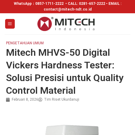
WhatsApp：
0857-1711-2222
• CALL: 0281-657-2222 • EMAIL :
contact@mitech-ndt.co.id
PENGETAHUAN UMUM
Mitech MHVS-50 Digital
Vickers Hardness Tester:
Solusi Presisi untuk Quality
Control Material
Februari 8, 2026
Tim Riset Ukurdanuji