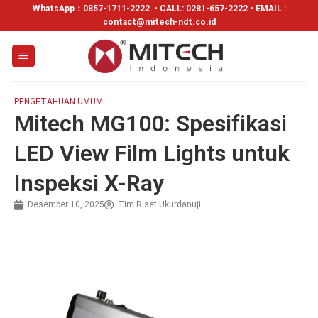
WhatsApp：
0857-1711-2222
• CALL: 0281-657-2222 • EMAIL :
contact@mitech-ndt.co.id
PENGETAHUAN UMUM
Mitech MG100: Spesifikasi
LED View Film Lights untuk
Inspeksi X-Ray
Desember 10, 2025
Tim Riset Ukurdanuji