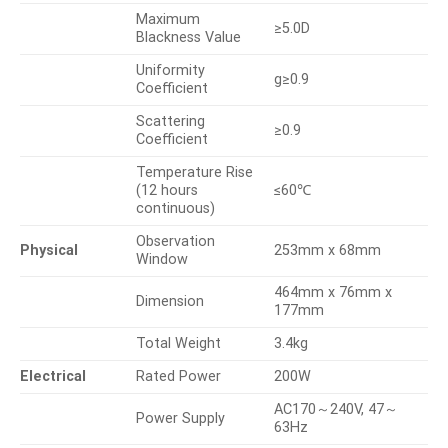
Maximum
≥5.0D
Blackness Value
Uniformity
g≥0.9
Coefficient
Scattering
≥0.9
Coefficient
Temperature Rise
(12 hours
≤60℃
continuous)
Observation
Physical
253mm x 68mm
Window
464mm x 76mm x
Dimension
177mm
Total Weight
3.4kg
Electrical
Rated Power
200W
AC170～240V, 47～
Power Supply
63Hz