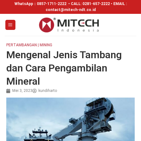
WhatsApp：
0857-1711-2222
• CALL: 0281-657-2222 • EMAIL :
contact@mitech-ndt.co.id
PERTAMBANGAN | MINING
Mengenal Jenis Tambang
dan Cara Pengambilan
Mineral
Mei 3, 2023
kundiharto