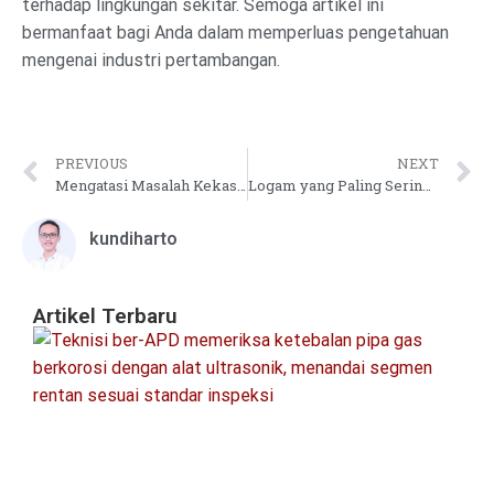
terhadap lingkungan sekitar. Semoga artikel ini
bermanfaat bagi Anda dalam memperluas pengetahuan
mengenai industri pertambangan.
PREVIOUS
NEXT
Mengatasi Masalah Kekasaran Permukaan
Logam yang Paling Sering Digunakan dalam Industri
kundiharto
Artikel Terbaru
Pa
In
Ke
Pi
&
Pr
S