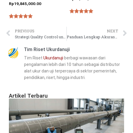
Rp
19,845,000.00
★★★★★
★★★★★
PREVIOUS
NEXT
Strategi Quality Control untuk Komponen Kecil dan Kompleks di Proyek EPC
Panduan Lengkap Akurasi Hardness Tester untuk Proyek EPC
Tim Riset Ukurdanuji
Tim Riset
Ukurdanuji
berbagi wawasan dari
pengalaman lebih dari 10 tahun sebagai distributor
alat ukur dan uji terpercaya di sektor pemerintah,
pendidikan, riset, hingga industri.
Artikel Terbaru
Ca
Ti
Ke
Pi
Pa