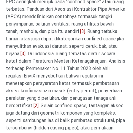
EPC seringkali merujuk pada “confined space” atau ruang
terbatas. Panduan dari Asosiasi Kontraktor Pipa Amerika
(APCA) mendefinisikan contohnya termasuk tangki
penyimpanan, saluran ventilasi, ruang utilitas bawah
tanah, manhole, dan pipa itu sendiri
[3]
. Ruang terbuka
bagian atas juga dapat dikategorikan confined space jika
menyulitkan evakuasi darurat, seperti ceruk, bak, atau
bejana
[3]
. Di Indonesia, ruang terbatas diatur secara
ketat dalam Peraturan Menteri Ketenagakerjaan. Analisis
terhadap Permenaker No. 11 Tahun 2023 oleh ahli
regulasi EnviX menyebutkan bahwa regulasi ini
menetapkan persyaratan ketat termasuk pembatasan
akses, konfirmasi izin masuk (entry permit), penyediaan
peralatan yang diperlukan, dan penugasan tenaga ahli
bersertifikat
[2]
. Selain confined space, tantangan akses
juga datang dari geometri komponen yang kompleks,
seperti sambungan las di balik pembatas struktural, pipa
tersembunyi (hidden casing pipes), atau permukaan