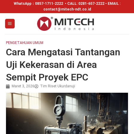
WhatsApp：
0857-1711-2222
• CALL: 0281-657-2222 • EMAIL :
contact@mitech-ndt.co.id
PENGETAHUAN UMUM
Cara Mengatasi Tantangan
Uji Kekerasan di Area
Sempit Proyek EPC
Maret 3, 2026
Tim Riset Ukurdanuji