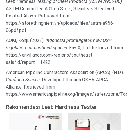
Leeb Hardness Testing of Steel Products (ASTM A956-06)
.
ASTM Committee A01 on Steel, Stainless Steel and
Related Alloys. Retrieved from
https://storethinghiem.vn/uploads/files/astm-a956-
06pdf.pdf
AOKI, Kenji. (2023).
Indonesia promulgates new OSH
regulation for confined spaces
. EnviX, Ltd. Retrieved from
https://enviliance.com/regions/southeast-
asia/id/report_11422
American Pipeline Contractors Association (APCA). (N.D.).
Confined Spaces
. Developed through OSHA-APCA
Alliance. Retrieved from
https://www.americanpipeline.org/images/safetyzone/Tool
Rekomendasi Leeb Hardness Tester