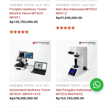
HARDNESS TESTER / ALAT UKUR KEKERASAN
HARDNESS TESTER / ALAT UKUR KEKERASAN
Portable Hardness Tester
Alat Ukur Kekerasan MITECH
Brinell & Vikers MITECH
MHV1Z
MHVS1
Rp
97,500,000.00
Rp
135,750,000.00
★★★★★
★★★★★
HARDNESS TESTER / ALAT UKUR KEKERASAN
HARDNESS TESTER / ALAT UKUR KEKERASAN
Automated Hardness Tester
Alat Pengukur Kekerasan
MITECH JMHVS1XYZ
MITECH MHVS30Z
Rp
678,000,000.00
Rp
153,750,000.00