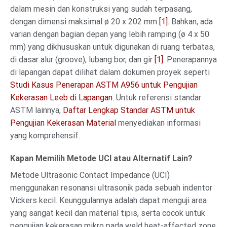
dalam mesin dan konstruksi yang sudah terpasang,
dengan dimensi maksimal ø 20 x 202 mm
[1]
. Bahkan, ada
varian dengan bagian depan yang lebih ramping (ø 4 x 50
mm) yang dikhususkan untuk digunakan di ruang terbatas,
di dasar alur (groove), lubang bor, dan gir
[1]
. Penerapannya
di lapangan dapat dilihat dalam dokumen proyek seperti
Studi Kasus Penerapan ASTM A956 untuk Pengujian
Kekerasan Leeb di Lapangan
. Untuk referensi standar
ASTM lainnya,
Daftar Lengkap Standar ASTM untuk
Pengujian Kekerasan Material
menyediakan informasi
yang komprehensif.
Kapan Memilih Metode UCI atau Alternatif Lain?
Metode Ultrasonic Contact Impedance (UCI)
menggunakan resonansi ultrasonik pada sebuah indentor
Vickers kecil. Keunggulannya adalah dapat menguji area
yang sangat kecil dan material tipis, serta cocok untuk
pengujian kekerasan mikro pada weld heat-affected zone